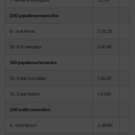
200 papallona masculins
8.-Joel Arnau
2.55.25
19.-Eric Herrador
3.41.40
100 papallona femenins
10.-Carla González
1.30.97
18.-Carla Redón
1.47.90
200 estils masculins
8.-Oriol Bosch
2.49.80