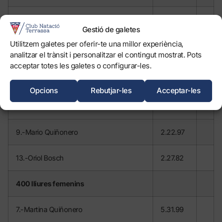
4×200 lliures mixt
Gestió de galetes
Utilitzem galetes per oferir-te una millor experiència,
10.-CN Terrassa
10.17.86
analitzar el trànsit i personalitzar el contingut mostrat. Pots
(A. Sánchez, A. Martínez, Q. Díaz i M.
acceptar totes les galetes o configurar-les.
Quiñonero)
Opcions
Rebutjar-les
Acceptar-les
200 lliures masculins
9.-Mario Quiñonero
2.22.97
13.-Oriol Bosch
2.27.82
400 lliures femenins
7.-Martina Quiñonero
5.31.99