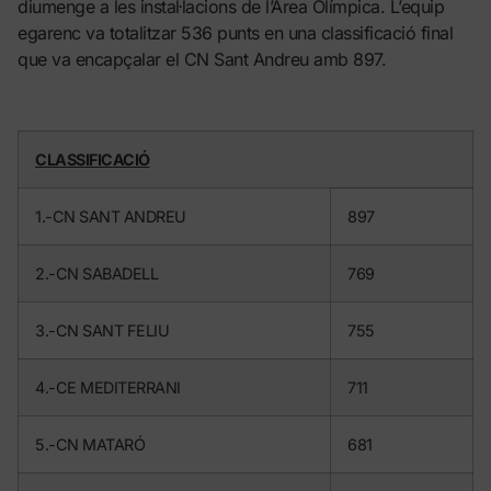
diumenge a les instal·lacions de l’Àrea Olímpica. L’equip
egarenc va totalitzar 536 punts en una classificació final
que va encapçalar el CN Sant Andreu amb 897.
CLASSIFICACIÓ
1.-CN SANT ANDREU
897
2.-CN SABADELL
769
3.-CN SANT FELIU
755
4.-CE MEDITERRANI
711
5.-CN MATARÓ
681