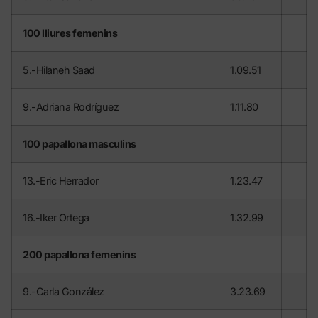
100 lliures femenins
5.-Hilaneh Saad
1.09.51
9.-Adriana Rodríguez
1.11.80
100 papallona masculins
13.-Eric Herrador
1.23.47
16.-Iker Ortega
1.32.99
200 papallona femenins
9.-Carla González
3.23.69