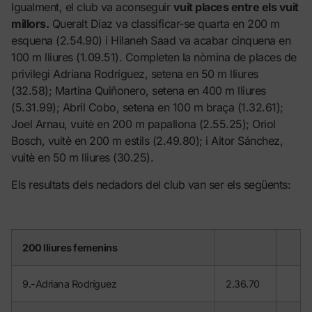
Igualment, el club va aconseguir
vuit places entre els vuit
millors.
Queralt Díaz va classificar-se quarta en 200 m
esquena (2.54.90) i Hilaneh Saad va acabar cinquena en
100 m lliures (1.09.51). Completen la nòmina de places de
privilegi Adriana Rodríguez, setena en 50 m lliures
(32.58); Martina Quiñonero, setena en 400 m lliures
(5.31.99); Abril Cobo, setena en 100 m braça (1.32.61);
Joel Arnau, vuitè en 200 m papallona (2.55.25); Oriol
Bosch, vuitè en 200 m estils (2.49.80); i Aitor Sánchez,
vuitè en 50 m lliures (30.25).
Els resultats dels nedadors del club van ser els següents:
200 lliures femenins
9.-Adriana Rodríguez
2.36.70