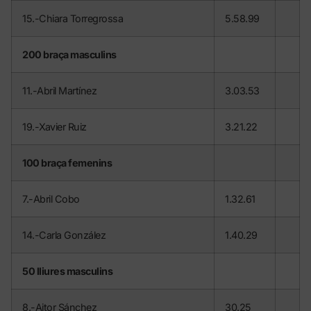
15.-Chiara Torregrossa
5.58.99
200 braça masculins
11.-Abril Martínez
3.03.53
19.-Xavier Ruiz
3.21.22
100 braça femenins
7.-Abril Cobo
1.32.61
14.-Carla González
1.40.29
50 lliures masculins
8.-Aitor Sánchez
30.25