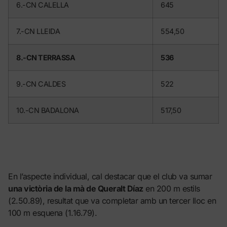
6.-CN CALELLA
645
7.-CN LLEIDA
554,50
8.-CN TERRASSA
536
9.-CN CALDES
522
10.-CN BADALONA
517,50
En l’aspecte individual, cal destacar que el club va sumar
una victòria de la mà de Queralt Díaz
en 200 m estils
(2.50.89), resultat que va completar amb un tercer lloc en
100 m esquena (1.16.79).