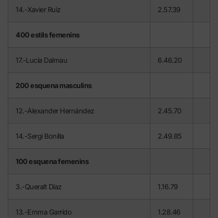
14.-Xavier Ruiz
2.57.39
400 estils femenins
17.-Lucía Dalmau
6.46.20
200 esquena masculins
12.-Alexander Hernández
2.45.70
14.-Sergi Bonilla
2.49.85
100 esquena femenins
3.-Queralt Díaz
1.16.79
13.-Emma Garrido
1.28.46