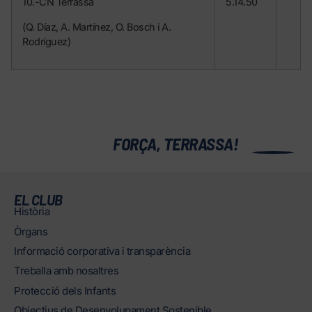
10.-CN Terrassa
5.14.50
(Q. Díaz, A. Martínez, O. Bosch i A.
Rodríguez)
0
FORÇA, TERRASSA!
EL CLUB
Història
Òrgans
Informació corporativa i transparència
Treballa amb nosaltres
Protecció dels Infants
Objectius de Desenvolupament Sostenible