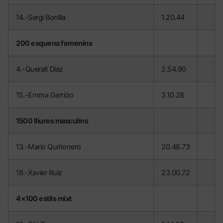
14.-Sergi Bonilla
1.20.44
200 esquena femenins
4.-Queralt Díaz
2.54.90
15.-Emma Garrido
3.10.28
1500 lliures masculins
13.-Mario Quiñonero
20.48.73
18.-Xavier Ruiz
23.00.72
4×100 estils mixt