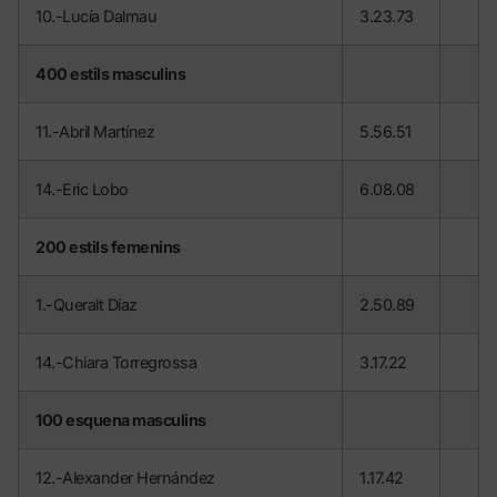
10.-Lucía Dalmau
3.23.73
400 estils masculins
11.-Abril Martínez
5.56.51
14.-Eric Lobo
6.08.08
200 estils femenins
1.-Queralt Díaz
2.50.89
14.-Chiara Torregrossa
3.17.22
100 esquena masculins
12.-Alexander Hernández
1.17.42