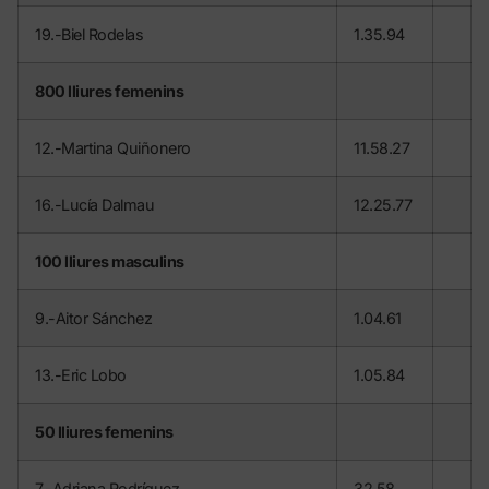
19.-Biel Rodelas
1.35.94
800 lliures femenins
12.-Martina Quiñonero
11.58.27
16.-Lucía Dalmau
12.25.77
100 lliures masculins
9.-Aitor Sánchez
1.04.61
13.-Eric Lobo
1.05.84
50 lliures femenins
7.-Adriana Rodríguez
32.58