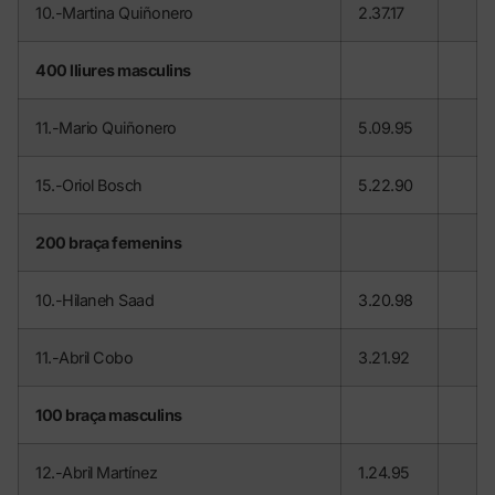
10.-Martina Quiñonero
2.37.17
400 lliures masculins
11.-Mario Quiñonero
5.09.95
15.-Oriol Bosch
5.22.90
200 braça femenins
10.-Hilaneh Saad
3.20.98
11.-Abril Cobo
3.21.92
100 braça masculins
12.-Abril Martínez
1.24.95