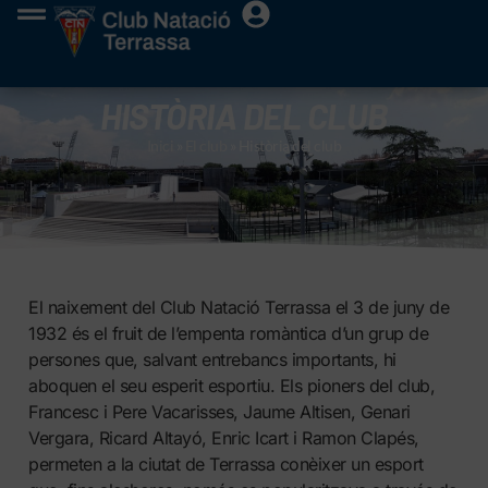
HISTÒRIA DEL CLUB
Inici
»
El club
»
Història del club
El naixement del Club Natació Terrassa el 3 de juny de
1932 és el fruit de l’empenta romàntica d’un grup de
persones que, salvant entrebancs importants, hi
aboquen el seu esperit esportiu. Els pioners del club,
Francesc i Pere Vacarisses, Jaume Altisen, Genari
Vergara, Ricard Altayó, Enric Icart i Ramon Clapés,
permeten a la ciutat de Terrassa conèixer un esport