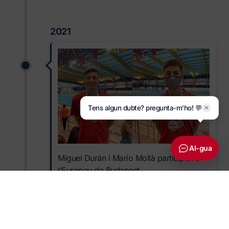
2021
Tens algun dubte? pregunta-m’ho! 💬
✕
AI-gua
Miguel Durán i Mario Mollà participen a
l’Europeu de Budapest.
2022