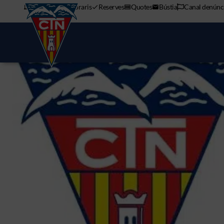
APP mòbil
Horaris
Reserves
Quotes
Bústia
Canal denúnc