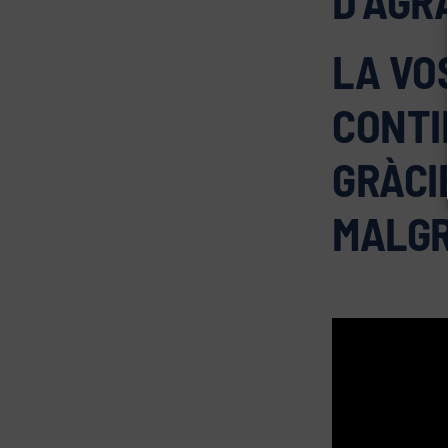
D’AGR
LA VO
CONTI
GRÀCI
MALGR