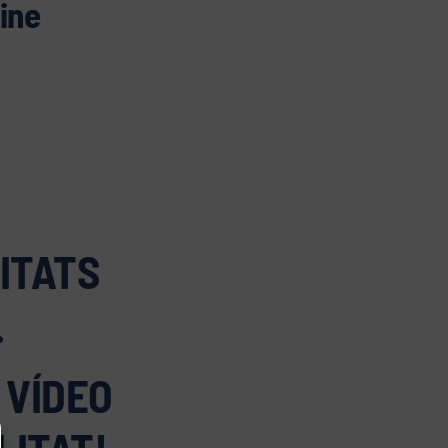
line
ITATS
.
 VÍDEO