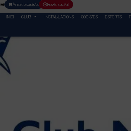
ies
Àrea de socis/es
Fes-te soci/a!
INICI
CLUB
INSTAL·LACIONS
SOCIS/ES
ESPORTS