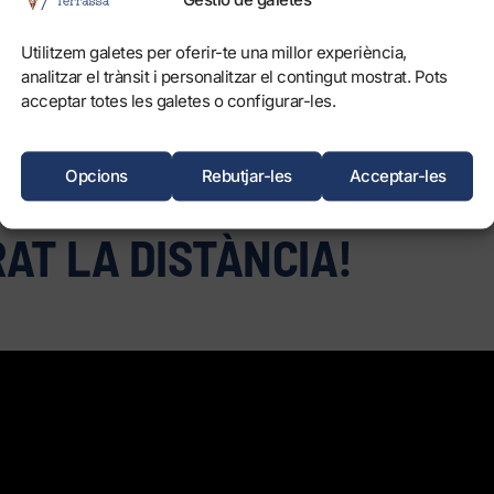
AÏMENT PER LA SEVA FIDE
Utilitzem galetes per oferir-te una millor experiència,
STRA CONFIANÇA DIÀRIA 
analitzar el trànsit i personalitzar el contingut mostrat. Pots
acceptar totes les galetes o configurar-les.
NUAR ENDAVANT! MOLTE
Opcions
Rebutjar-les
Acceptar-les
ES PER SEGUIR AMB NOSA
AT LA DISTÀNCIA!