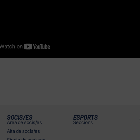
SOCIS/ES
ESPORTS
Àrea de socis/es
Seccions
Alta de socis/es
Síndic de socis/es