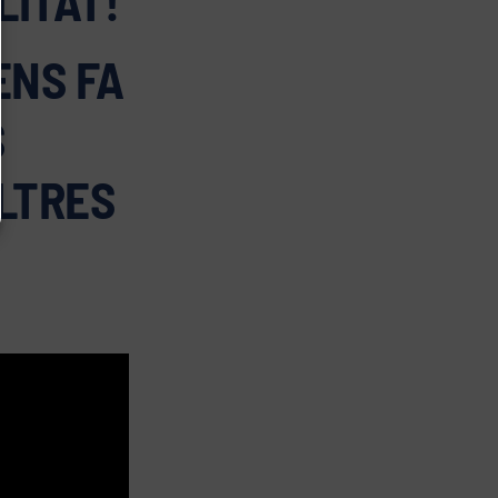
LITAT!
ENS FA
S
LTRES