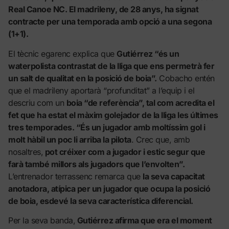
Real Canoe NC. El madrileny, de 28 anys, ha signat
contracte per una temporada amb opció a una segona
(1+1).
El tècnic egarenc explica que
Gutiérrez “és un
waterpolista contrastat de la lliga que ens permetrà fer
un salt de qualitat en la posició de boia”.
Cobacho entén
que el madrileny aportarà “profunditat” a l’equip i el
descriu com un
boia “de referència”, tal com acredita el
fet que ha estat el màxim golejador de la lliga les últimes
tres temporades. “És un jugador amb moltíssim gol i
molt hàbil un poc li arriba la pilota
. Crec que, amb
nosaltres,
pot créixer com a jugador i estic segur que
farà també millors als jugadors que l’envolten”.
L’entrenador terrassenc remarca que
la seva capacitat
anotadora, atípica per un jugador que ocupa la posició
de boia, esdevé la seva característica diferencial.
Per la seva banda,
Gutiérrez afirma que era el moment