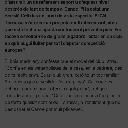
d’assumir un desafiament esportiu d’aquest nivell
després de tant de temps al Canoe. “Ha estat una
decisió fàcil des del punt de vista esportiu. El CN
Terrassa m’ofereix un projecte molt interessant, atès
que està fent una aposta contundent pel waterpolo. Em
tocava envoltar-me de grans jugadors i estar en un club
en què pugui lluitar per tot i disputar competició
europea”.
El boia madrileny confessa que el model del club l’atrau.
“Confia en els waterpolistes de la casa, en la pedrera, des
de fa molts anys. És un club gran, però té un toc familiar.
Em consta que el vestidor és una pinya”. Gutiérrez es
defineix com un boia “ofensiu i golejador”, tret que
considera molt positiu. “Crec que, en el marc d’un planter
de tanta qualitat com el del Terrassa, el rendiment que he
demostrat al Canoe pot multiplicar-se”.