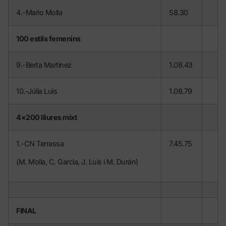
4.-Mario Molla
58.30
100 estils femenins
9.-Berta Martínez
1.08.43
10.-Júlia Luis
1.08.79
4×200 lliures mixt
1.-CN Terrassa
7.45.75
(M. Molla, C. Garcia, J. Luis i M. Durán)
FINAL