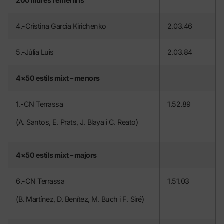
200 lliures femenins
4.-Cristina Garcia Kirichenko
2.03.46
5.-Júlia Luis
2.03.84
4×50 estils mixt – menors
1.-CN Terrassa
1.52.89
(A. Santos, E. Prats, J. Blaya i C. Reato)
4×50 estils mixt – majors
6.-CN Terrassa
1.51.03
(B. Martínez, D. Benítez, M. Buch i F. Siré)