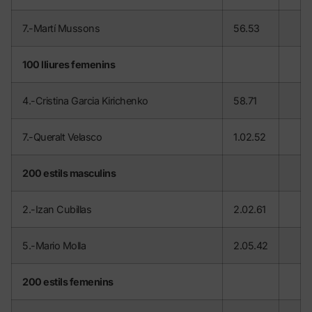
7.-Martí Mussons
56.53
100 lliures femenins
4.-Cristina Garcia Kirichenko
58.71
7.-Queralt Velasco
1.02.52
200 estils masculins
2.-Izan Cubillas
2.02.61
5.-Mario Molla
2.05.42
200 estils femenins