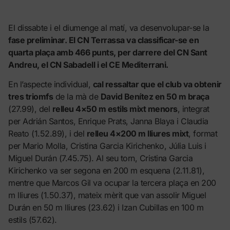
El dissabte i el diumenge al matí, va desenvolupar-se la
fase preliminar. El CN Terrassa va classificar-se en
quarta plaça amb 466 punts, per darrere del CN Sant
Andreu, el CN Sabadell i el CE Mediterrani.
En l’aspecte individual,
cal ressaltar que el club va obtenir
tres triomfs
de la mà de
David Benítez en 50 m braça
(27.99), del
relleu 4×50 m estils mixt menors
, integrat
per Adrián Santos, Enrique Prats, Janna Blaya i Claudia
Reato (1.52.89), i del
relleu 4×200 m lliures mixt
, format
per Mario Molla, Cristina Garcia Kirichenko, Júlia Luis i
Miguel Durán (7.45.75). Al seu torn, Cristina Garcia
Kirichenko va ser segona en 200 m esquena (2.11.81),
mentre que Marcos Gil va ocupar la tercera plaça en 200
m lliures (1.50.37), mateix mèrit que van assolir Miguel
Durán en 50 m lliures (23.62) i Izan Cubillas en 100 m
estils (57.62).