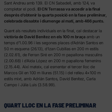
Sant Andreu amb 139. El CN Sabadell, amb 124, va
completar el podi.
El CN Terrassa va accedir a la final
després d’obtenir la quarta posició en la fase preliminar,
celebrada dissabte i diumenge al matí, amb 466 punts.
Quant als resultats individuals en la final, cal destacar la
victòria de David Benítez en els 100 m braça
amb un
temps d’1.00.96 i les segones places d’Adrián Santos en
50 m esquena (26.13), d’Izan Cubillas en 200 m estils
(2.02.61), de Ferran Siré en 200 m papallona masculins
(2.00.68) i d’Aida López en 200 m papallona femenins
(2.15.44). Així mateix, cal esmentar el tercer lloc de
Marcos Gil en 100 m lliures (51.15) i del relleu 4×100 m
estils mixt, amb Adrián Santos, David Benítez, Carla
Campo i Júlia Luis (3.58.99).
QUART LLOC EN LA FASE PRELIMINAR