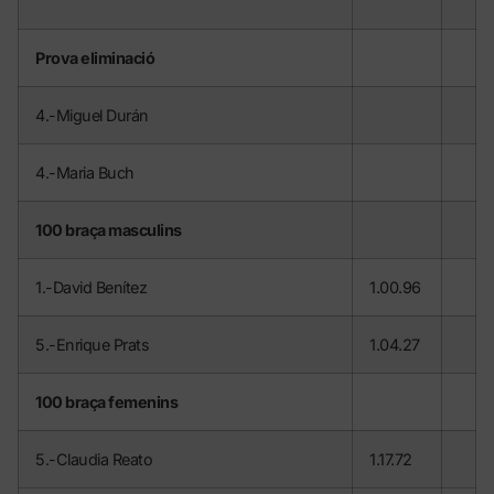
Prova eliminació
4.-Miguel Durán
4.-Maria Buch
100 braça masculins
1.-David Benítez
1.00.96
5.-Enrique Prats
1.04.27
100 braça femenins
5.-Claudia Reato
1.17.72