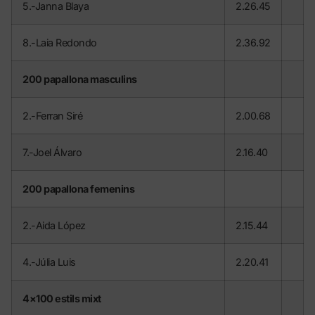
5.-Janna Blaya
2.26.45
8.-Laia Redondo
2.36.92
200 papallona masculins
2.-Ferran Siré
2.00.68
7.-Joel Álvaro
2.16.40
200 papallona femenins
2.-Aida López
2.15.44
4.-Júlia Luis
2.20.41
4×100 estils mixt