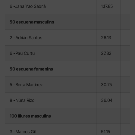
6.-Jana Yao Sabrià
1.17.85
50 esquena masculins
2.-Adrián Santos
26.13
6.-Pau Curtu
27.82
50 esquena femenins
5.-Berta Martínez
30.75
8.-Núria Rizo
36.04
100 lliures masculins
3.-Marcos Gil
51.15