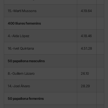
15.-Martí Mussons
4.19.64
400 lliures femenins
4.-Aida López
4.18.46
16.-Ivet Quintana
4.51.28
50 papallona masculins
8.-Guillem Lázaro
26.10
14.-Joel Álvaro
28.29
50 papallona femenins