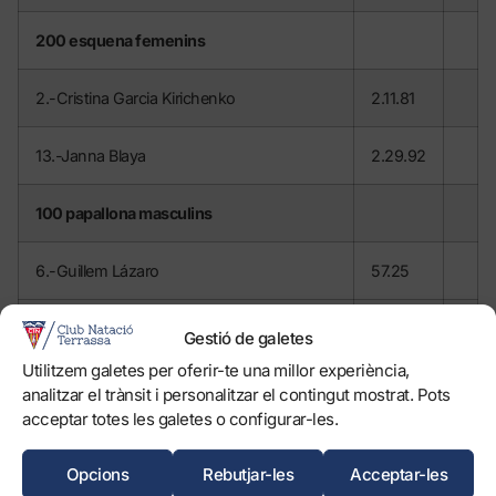
200 esquena femenins
2.-Cristina Garcia Kirichenko
2.11.81
13.-Janna Blaya
2.29.92
100 papallona masculins
6.-Guillem Lázaro
57.25
16.-Joel Sanz
1.01.89
Gestió de galetes
Utilitzem galetes per oferir-te una millor experiència,
100 papallona femenins
analitzar el trànsit i personalitzar el contingut mostrat. Pots
acceptar totes les galetes o configurar-les.
5.-Aida López
1.04.94
Opcions
Rebutjar-les
Acceptar-les