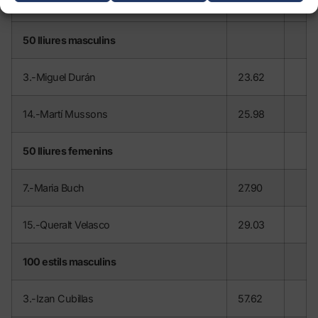
16.-Laia Salvador
1.16.01
50 lliures masculins
3.-Miguel Durán
23.62
14.-Martí Mussons
25.98
50 lliures femenins
7.-Maria Buch
27.90
15.-Queralt Velasco
29.03
100 estils masculins
3.-Izan Cubillas
57.62