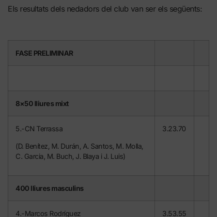
Els resultats dels nedadors del club van ser els següents:
FASE PRELIMINAR
8×50 lliures mixt
5.-CN Terrassa
3.23.70
(D. Benítez, M. Durán, A. Santos, M. Molla,
C. Garcia, M. Buch, J. Blaya i J. Luis)
400 lliures masculins
4.-Marcos Rodríguez
3.53.55