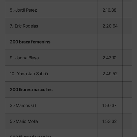
5.-Jordi Pérez
2.16.88
7.-Eric Rodelas
2.20.64
200 braça femenins
9.-Janna Blaya
2.43.10
10.-Yana Jao Sabrià
2.49.52
200 lliures masculins
3.-Marcos Gil
1.50.37
5.-Mario Molla
1.53.32