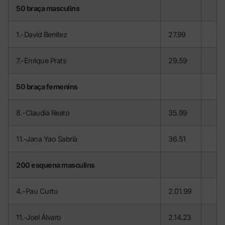
50 braça masculins
1.-David Benítez
27.99
7.-Enrique Prats
29.59
50 braça femenins
8.-Claudia Reato
35.99
11.-Jana Yao Sabrià
36.51
200 esquena masculins
4.-Pau Curtu
2.01.99
11.-Joel Álvaro
2.14.23