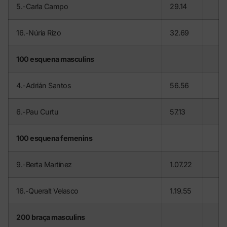
5.-Carla Campo
29.14
16.-Núria Rizo
32.69
100 esquena masculins
4.-Adrián Santos
56.56
6.-Pau Curtu
57.13
100 esquena femenins
9.-Berta Martínez
1.07.22
16.-Queralt Velasco
1.19.55
200 braça masculins