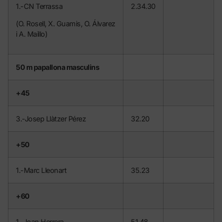
1.-CN Terrassa
2.34.30
(O. Rosell, X. Guamis, O. Álvarez
i A. Maillo)
50 m papallona masculins
+45
3.-Josep Llàtzer Pérez
32.20
+50
1.-Marc Lleonart
35.23
+60
1.-Joan Herrera
51.48