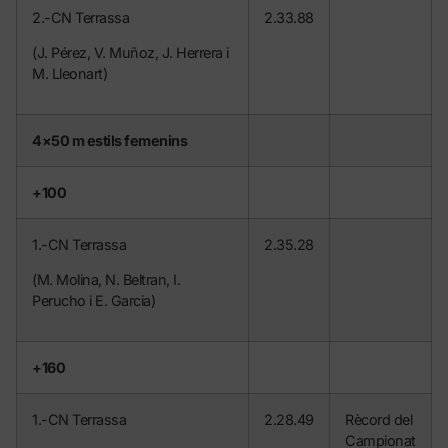
2.-CN Terrassa
2.33.88
(J. Pérez, V. Muñoz, J. Herrera i
M. Lleonart)
4×50 m estils femenins
+100
1.-CN Terrassa
2.35.28
(M. Molina, N. Beltran, I.
Perucho i E. Garcia)
+160
1.-CN Terrassa
2.28.49
Rècord del
Campionat