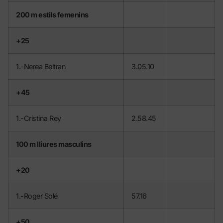
200 m estils femenins
+25
1.-Nerea Beltran
3.05.10
+45
1.-Cristina Rey
2.58.45
100 m lliures masculins
+20
1.-Roger Solé
57.16
+50