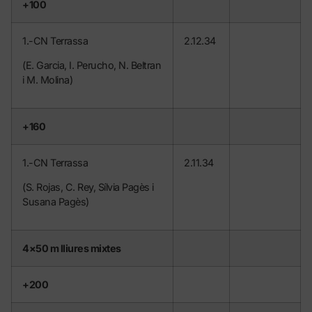
+100
1.-CN Terrassa
2.12.34
(E. Garcia, I. Perucho, N. Beltran
i M. Molina)
+160
1.-CN Terrassa
2.11.34
(S. Rojas, C. Rey, Sílvia Pagès i
Susana Pagès)
4×50 m lliures mixtes
+200