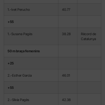
1.-Ivet Perucho
40.77
+55
1.-Susana Pagès
38.28
Rècord de
Catalunya
50 m braça femenins
+25
2.-Esther Garcia
46.01
+55
2.-Sílvia Pagès
42.38