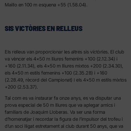
Maillo en 100 m esquena +55 (1.58.04).
SIS VICTÒRIES EN RELLEUS
Els relleus van proporcionar les altres sis victòries. El club
va vèncer els 4×50 m lliures femenins +100 (2.12.34) i
+160 (2.11.34), els 4×50 m lliures mixtos +200 (2.34.30),
els 4×50 m estils femenins +100 (2.35.28) i +160
(2.28.49, rècord del Campionat) i els 4×50 m estils mixtos
+200 (2.53.37).
Tal com es va instaurar fa onze anys, es va disputar una
prova especial de 50 m lliures que va aplegar amics i
familiars de Joaquim Lloberas. Va ser una forma
d’homenatjar i recordar la figura de l’impulsor del trofeu i
d’un soci lligat estretament al club durant 50 anys, que va