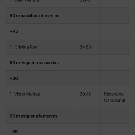
50 m papallona femenins
+45
1.-Cristina Rey
34.63
50 m esquena masculins
+30
1.-Víctor Muñoz
30.45
Rècord del
Campionat
50 m esquena femenins
+25