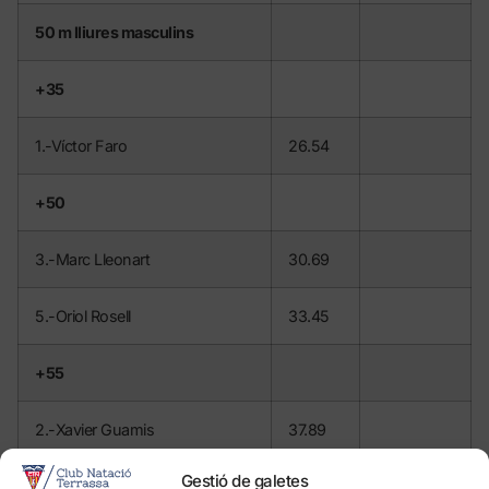
50 m lliures masculins
+35
1.-Víctor Faro
26.54
+50
3.-Marc Lleonart
30.69
5.-Oriol Rosell
33.45
+55
2.-Xavier Guamis
37.89
Gestió de galetes
+60