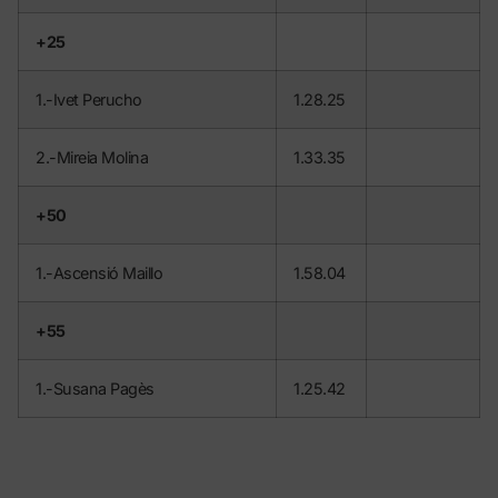
+25
1.-Ivet Perucho
1.28.25
2.-Mireia Molina
1.33.35
+50
1.-Ascensió Maillo
1.58.04
+55
1.-Susana Pagès
1.25.42