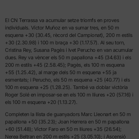
El CN Terrassa va acumular setze triomfs en proves
individuals. Víctor Muñoz en va sumar tres, en 50 m
esquena +30 (30.45, rècord del Campionat), 200 m estils
+30 (2.30.98) i 100 m braça +30 (1.17.57). Al seu torn,
Cristina Rey, Susana Pagès i Ivet Perucho en van acumular
dues. Rey va vèncer els 50 m papallona +45 (34.63) i els
200 m estils +45 (2.58.45); Pagès, els 100 m esquena
+55 (1.25.42), al marge dels 50 m esquena +55 ja
esmentats; i Perucho, els 50 m esquena +25 (40.77) i els
100 m esquena +25 (1.28.25). També va doblar victòria
Roger Solé en imposar-se en els 100 m lliures +20 (57.16) i
els 100 m esquena +20 (1.13.27).
Completen la llista de guanyadors Marc Lleonart en 50 m
papallona +50 (35.23); Joan Herrera en 50 m papallona
+60 (51.48); Víctor Faro en 50 m lliures +35 (26.54);
Nerea Beltran en 200 m estils +25 (3.05.10); i Ascensió