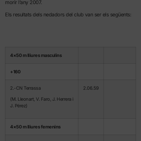
morir l’any 2007.
Els resultats dels nedadors del club van ser els següents:
4×50 m lliures masculins
+160
2.-CN Terrassa
2.06.59
(M. Lleonart, V. Faro, J. Herrera i
J. Pérez)
4×50 m lliures femenins