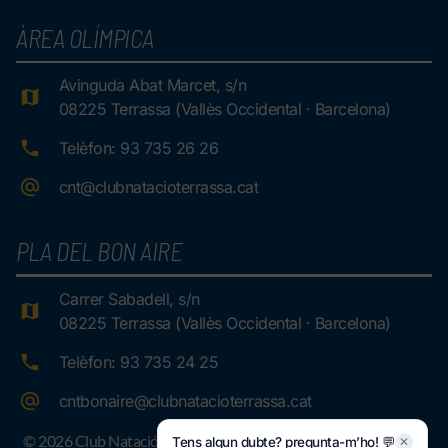
ÀREA OLÍMPICA
Avinguda Abat Marcet, s/n
08225 Terrassa (Vallès Occidental · Barcelona)
Telèfon: 93 735 26 26
cnt@clubnatacioterrassa.cat
PLA DEL BON AIRE
Carrer Sabadell, s/n
08225 Terrassa (Vallès Occidental · Barcelona)
Telèfon: 93 735 24 25
cntbonaire@clubnatacioterrassa.cat
© 2026 Club Natació Terrassa.
Tens algun dubte? pregunta-m’ho! 💬
✕