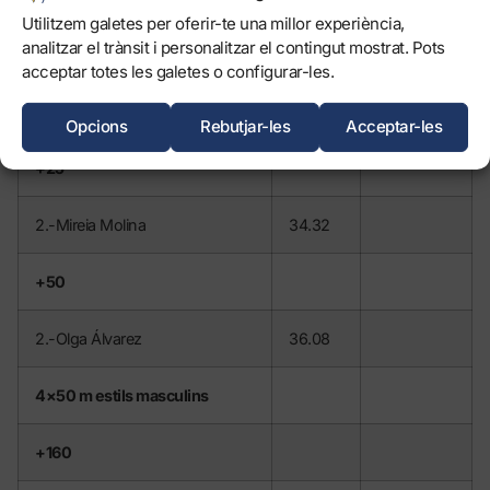
Utilitzem galetes per oferir-te una millor experiència,
analitzar el trànsit i personalitzar el contingut mostrat. Pots
2.-Joan Herrera
41.87
acceptar totes les galetes o configurar-les.
50 m lliures femenins
Opcions
Rebutjar-les
Acceptar-les
+25
2.-Mireia Molina
34.32
+50
2.-Olga Álvarez
36.08
4×50 m estils masculins
+160