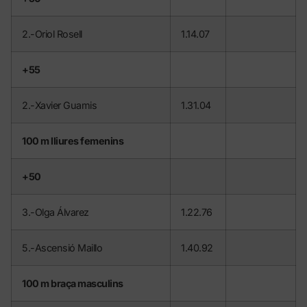
2.-Oriol Rosell
1.14.07
+55
2.-Xavier Guamis
1.31.04
100 m lliures femenins
+50
3.-Olga Álvarez
1.22.76
5.-Ascensió Maillo
1.40.92
100 m braça masculins