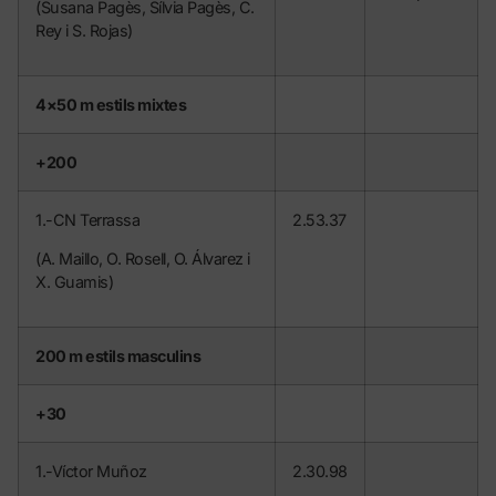
(Susana Pagès, Sílvia Pagès, C.
Rey i S. Rojas)
4×50 m estils mixtes
+200
1.-CN Terrassa
2.53.37
(A. Maillo, O. Rosell, O. Álvarez i
X. Guamis)
200 m estils masculins
+30
1.-Víctor Muñoz
2.30.98