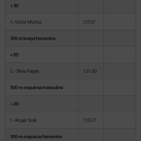
+30
1.-Víctor Muñoz
1.17.57
100 m braça femenins
+55
2.-Sílvia Pagès
1.31.00
100 m esquena masculins
+20
1.-Roger Solé
1.13.27
100 m esquena femenins