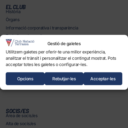
EL CLUB
Història
Òrgans
Informació corporativa i transparència
Treballa amb nosaltres
Gestió de galetes
Protecció dels Infants
Utilitzem galetes per oferir-te una millor experiència,
Objectius de Desenvolupament Sostenible
analitzar el trànsit i personalitzar el contingut mostrat. Pots
acceptar totes les galetes o configurar-les.
INSTAL·LACIONS
Horaris
Opcions
Rebutjar-les
Acceptar-les
Piscines
Normatives
SOCIS/ES
Àrea de socis/es
Alta de socis/es