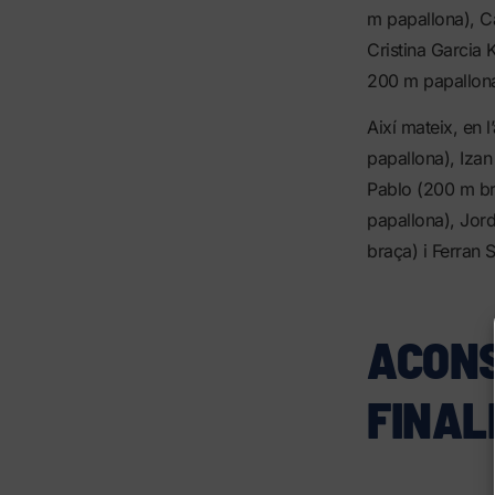
m papallona), Ca
Cristina Garcia 
200 m papallona
Així mateix, en 
papallona), Izan
Pablo (200 m br
papallona), Jord
braça) i Ferran 
ACONS
FINAL