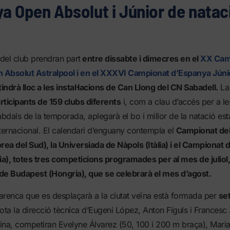
a Open Absolut i Júnior de natac
del club prendran part
entre dissabte i dimecres en el
XX Cam
 Absolut Astralpool i en el XXXVI Campionat d’Espanya Júni
ndrà lloc a les instal·lacions de Can Llong del CN Sabadell.
La
rticipants de 159 clubs diferents
i, com a clau d’accés per a le
abdals de la temporada, aplegarà el bo i millor de la natació est
ternacional. El calendari d’enguany contempla el
Campionat de
ea del Sud), la Universiada de Nàpols (Itàlia) i el Campionat 
a), totes tres competicions programades per al mes de juliol,
de Budapest (Hongria), que se celebrarà el mes d’agost.
arenca que es desplaçarà a la ciutat veïna està formada per
se
ota la direcció tècnica d’Eugeni López, Anton Fíguls i Francesc 
ina, competiran Evelyne Álvarez (50, 100 i 200 m braça), Maria