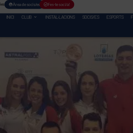
ies
Àrea de socis/es
Fes-te soci/a!
INICI
CLUB
INSTAL·LACIONS
SOCIS/ES
ESPORTS