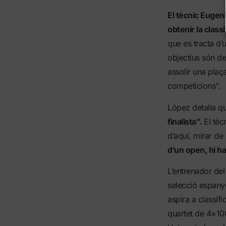
El tècnic Eugen
obtenir la class
que es tracta d’u
objectius són de
assolir una plaç
competicions”.
López detalla q
finalista”.
El tècn
d’aquí, mirar d
d’un open, hi ha
L’entrenador del
selecció espany
aspira a classif
quartet de 4×100