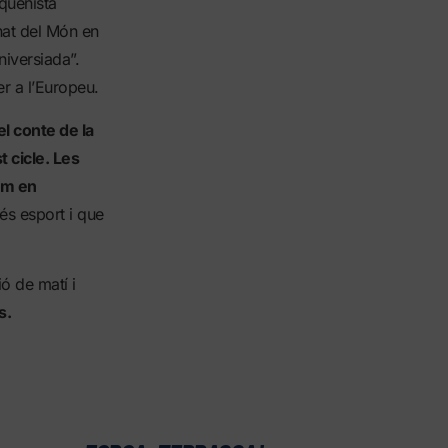
squenista
at del Món en
niversiada”.
er a l’Europeu.
l conte de la
 cicle. Les
em en
és esport i que
ó de matí i
s.