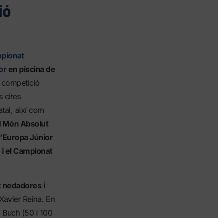
ió
pionat
or
en piscina de
 competició
s cites
atal, així com
l Món Absolut
d’Europa Júnior
 i el Campionat
t nedadores i
Xavier Reina. En
 Buch (50 i 100