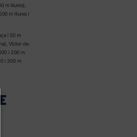
 m lliures),
00 m lliures i
aça i 50 m
na), Víctor de
(100 i 200 m
00 i 200 m
E