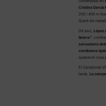
Universiada en l
Cristina Garcia
200 i 400 m lliur
Quant als nedado
Dit això,
López r
lletera”
, confes
sensacions del
condicions òpt
qualsevol cosa p
El Campionat d’
tarda.
La compet