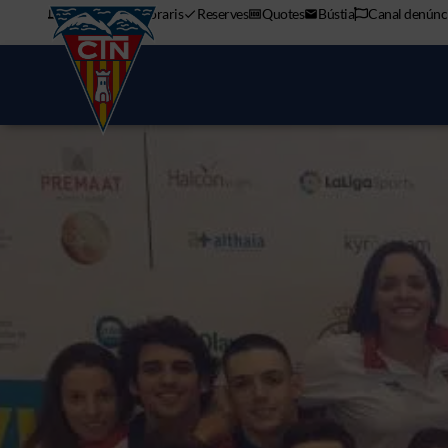
APP mòbil
Horaris
Reserves
Quotes
Bústia
Canal denúnc