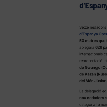
d’Espany
Setze nedadors 
d’Espanya Open
50 metres que ti
aplegarà
629 pa
internacionals c
representació in
de Gwangju (Cor
de Kazan (Rússi
del Món Júnior 
La delegació eg
nou nedadors
s
categoria femen