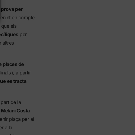
a prova per
enint en compte
a que els
cífiques
per
 altres
de places de
als i, a partir
ue es tracta
part de la
,
Melani Costa
enir plaça per al
r a la