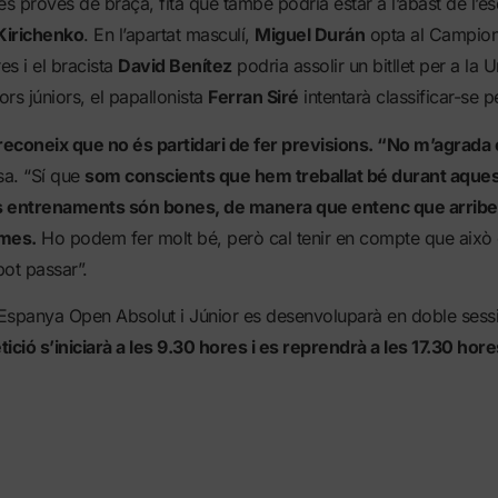
es proves de braça, fita que també podria estar a l’abast de l’e
 Kirichenko
. En l’apartat masculí,
Miguel Durán
opta al Campion
es i el bracista
David Benítez
podria assolir un bitllet per a la U
rs júniors, el papallonista
Ferran Siré
intentarà classificar-se p
econeix que no és partidari de fer previsions. “No m’agrada e
sa. “Sí que
som conscients que hem treballat bé durant aquest
s entrenaments són bones, de manera que entenc que arrib
imes.
Ho podem fer molt bé, però cal tenir en compte que això 
ot passar”.
Espanya Open Absolut i Júnior es desenvoluparà en doble sessi
ició s’iniciarà a les 9.30 hores i es reprendrà a les 17.30 hore