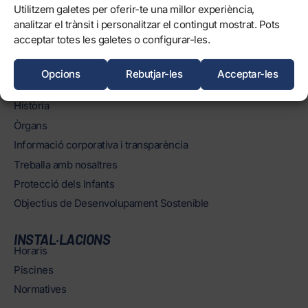
Utilitzem galetes per oferir-te una millor experiència,
analitzar el trànsit i personalitzar el contingut mostrat. Pots
0
FORÇA, TERRASSA!
acceptar totes les galetes o configurar-les.
Opcions
Rebutjar-les
Acceptar-les
EL CLUB
Història
Òrgans
Informació corporativa i transparència
Treballa amb nosaltres
Protecció dels Infants
Objectius de Desenvolupament Sostenible
INSTAL·LACIONS
Horaris
Piscines
Normatives