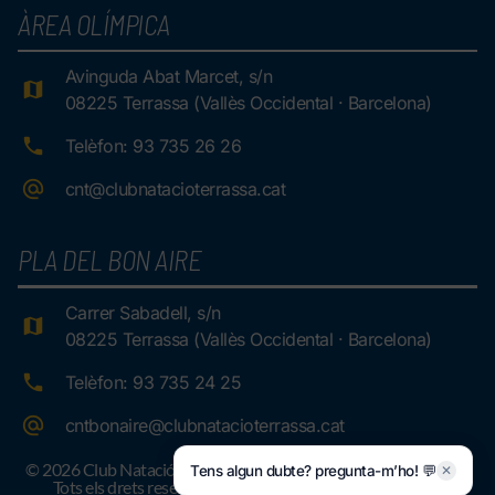
ÀREA OLÍMPICA
Avinguda Abat Marcet, s/n
08225 Terrassa (Vallès Occidental · Barcelona)
Telèfon: 93 735 26 26
cnt@clubnatacioterrassa.cat
PLA DEL BON AIRE
Carrer Sabadell, s/n
08225 Terrassa (Vallès Occidental · Barcelona)
Telèfon: 93 735 24 25
cntbonaire@clubnatacioterrassa.cat
© 2026 Club Natació Terrassa.
Tens algun dubte? pregunta-m’ho! 💬
✕
Tots els drets reservats