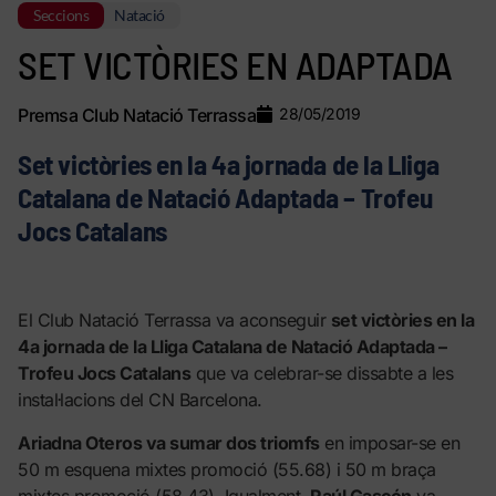
Seccions
Natació
SET VICTÒRIES EN ADAPTADA
Premsa Club Natació Terrassa
28/05/2019
Set victòries en la 4a jornada de la Lliga
Catalana de Natació Adaptada – Trofeu
Jocs Catalans
El Club Natació Terrassa va aconseguir
set victòries en la
4a jornada de la Lliga Catalana de Natació Adaptada –
Trofeu Jocs Catalans
que va celebrar-se dissabte a les
instal·lacions del CN Barcelona.
Ariadna Oteros va sumar dos triomfs
en imposar-se en
50 m esquena mixtes promoció (55.68) i 50 m braça
mixtes promoció (58.43). Igualment,
Raúl Gascón
va