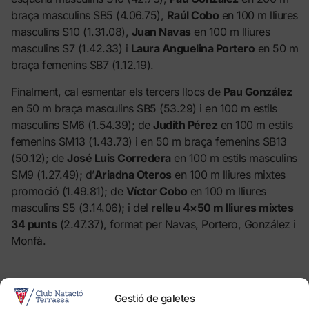
braça masculins SB5 (4.06.75),
Raúl Cobo
en 100 m lliures
masculins S10 (1.31.08),
Juan Navas
en 100 m lliures
masculins S7 (1.42.33) i
Laura Anguelina Portero
en 50 m
braça femenins SB7 (1.12.19).
Finalment, cal esmentar els tercers llocs de
Pau González
en 50 m braça masculins SB5 (53.29) i en 100 m estils
masculins SM6 (1.54.39); de
Judith Pérez
en 100 m estils
femenins SM13 (1.43.73) i en 50 m braça femenins SB13
(50.12); de
José Luis Corredera
en 100 m estils masculins
SM9 (1.27.49); d’
Ariadna Oteros
en 100 m lliures mixtes
promoció (1.49.81); de
Víctor Cobo
en 100 m lliures
masculins S5 (3.14.06); i del
relleu 4×50 m lliures mixtes
34 punts
(2.47.37), format per Navas, Portero, González i
Monfà.
Gestió de galetes