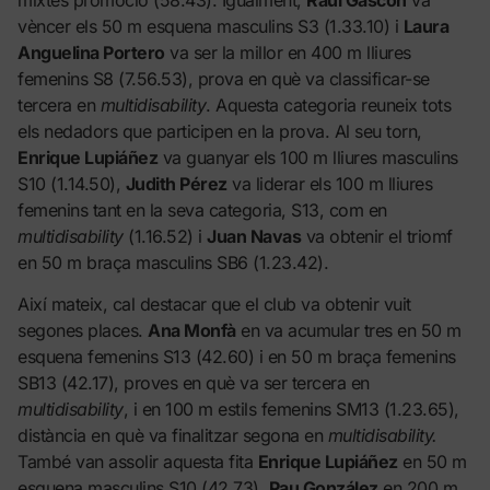
vèncer els 50 m esquena masculins S3 (1.33.10) i
Laura
Anguelina Portero
va ser la millor en 400 m lliures
femenins S8 (7.56.53), prova en què va classificar-se
tercera en
multidisability
. Aquesta categoria reuneix tots
els nedadors que participen en la prova. Al seu torn,
Enrique Lupiáñez
va guanyar els 100 m lliures masculins
S10 (1.14.50),
Judith Pérez
va liderar els 100 m lliures
femenins tant en la seva categoria, S13, com en
multidisability
(1.16.52) i
Juan Navas
va obtenir el triomf
en 50 m braça masculins SB6 (1.23.42).
Així mateix, cal destacar que el club va obtenir vuit
segones places.
Ana Monfà
en va acumular tres en 50 m
esquena femenins S13 (42.60) i en 50 m braça femenins
SB13 (42.17), proves en què va ser tercera en
multidisability
, i en 100 m estils femenins SM13 (1.23.65),
distància en què va finalitzar segona en
multidisability.
També van assolir aquesta fita
Enrique Lupiáñez
en 50 m
esquena masculins S10 (42.73),
Pau González
en 200 m