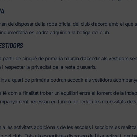
IA
han de disposar de la roba oficial del club d’acord amb el que s’
indumentària es podrà adquirir a la botiga del club.
ESTIDORS
 a partir de cinquè de primària hauran d’accedir als vestidors s
 respectar la privacitat de la resta d’usuaris.
 fins a quart de primària podran accedir als vestidors acompanya
é com a finalitat trobar un equilibri entre el foment de la indepe
companyament necessari en funció de l’edat i les necessitats dels 
 a les activitats addicionals de les escoles i seccions es realitza
 del club. Tots els esportistes disposen de fitxa activa i, per tan