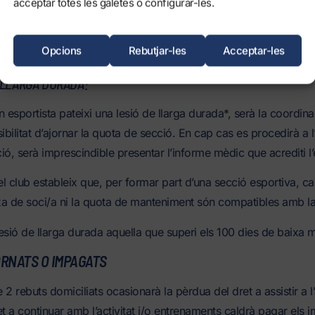
acceptar totes les galetes o configurar-les.
ub podrà penalitzar-lo/la i exigir l’abonament de la totalitat de q
rtiva vigent.
Opcions
Rebutjar-les
Acceptar-les
 LLARGA DURADA:
 esportista pateixi una lesió de llarga durada*, serà la coordina
ibilitat d’ajornar la quota de secció. En cap cas es procedirà a l
ó, serà imprescindible presentar l’informe mèdic que acrediti l’e
l club estableix que, per formar part d’una secció esportiva, cal
ixa de soci/a ni la quota de manteniment són compatibles amb la
esió de llarga durada aquella que superi els 100 dies de baixa 
RNATS O IMPAGATS
2 rebuts domiciliats ocasionarà la pèrdua del dret a assistir a l
et a continuar amb l’activitat i/o entrenaments caldrà pagar els 