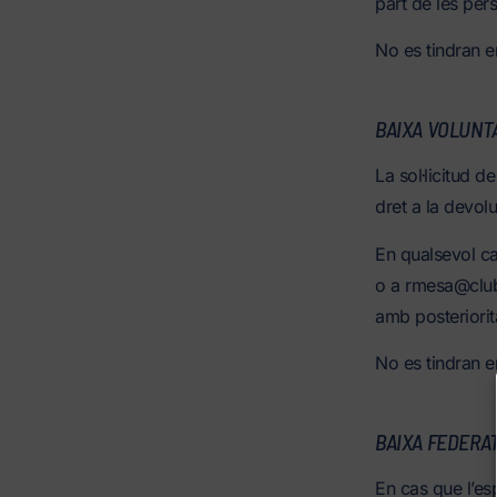
part de les per
No es tindran e
BAIXA VOLUNT
La sol·licitud d
dret a la devol
En qualsevol ca
o a rmesa@clubn
amb posteriorit
No es tindran e
BAIXA FEDERAT
En cas que l’es