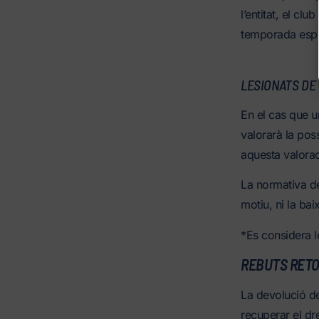
l’entitat, el cl
temporada espo
LESIONATS DE
En el cas que un
valorarà la poss
aquesta valoraci
La normativa de
motiu, ni la ba
*Es considera l
REBUTS RETO
La devolució de 
recuperar el dr