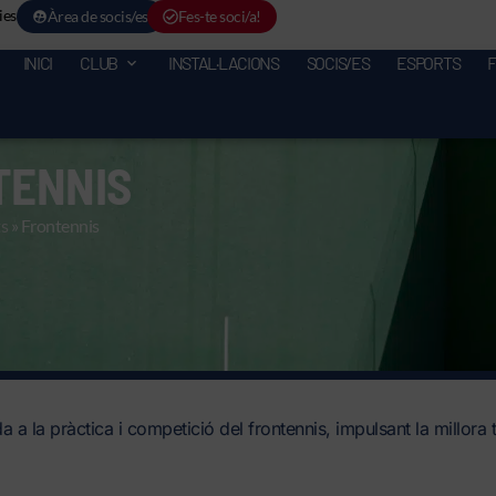
ies
Àrea de socis/es
Fes-te soci/a!
INICI
CLUB
INSTAL·LACIONS
SOCIS/ES
ESPORTS
TENNIS
ts
»
Frontennis
 a la pràctica i competició del frontennis, impulsant la millora tè