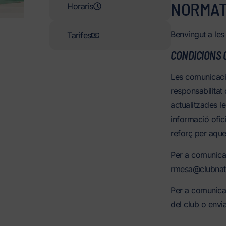
NORMAT
Horaris
Benvingut a les
Tarifes
CONDICIONS 
Les comunicacio
responsabilitat 
actualitzades le
informació ofic
reforç per aque
Per a comunicac
rmesa@clubnatac
Per a comunicac
del club o envi