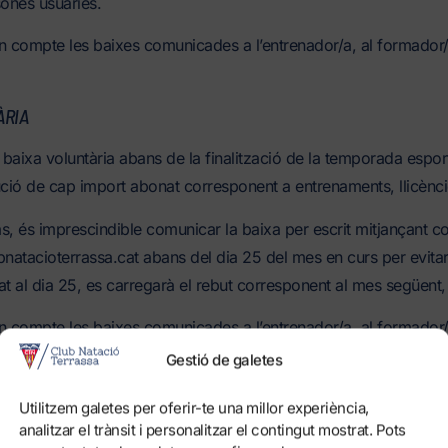
sones usuàries.
n compte les baixes comunicades a l’entrenador/a, al formador/
ÀRIA
e baixa voluntària abans de la finalització de la temporada espor
ució de cap import abonat corresponent a entrenaments, llicèncie
s, és imprescindible comunicar la baixa per escrit mitjançant c
atacioterrassa.cat abans del dia 25 del mes en curs per evitar
at al dia 25, es carregarà el rebut corresponent al mes següent,
n compte les baixes comunicades a l’entrenador/a, al formador/
Gestió de galetes
IVA
Utilitzem galetes per oferir-te una millor experiència,
analitzar el trànsit i personalitzar el contingut mostrat. Pots
portista causi baixa federativa, abandoni la secció o perdi per 