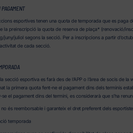
I PAGAMENT
ccions esportives tenen una quota de temporada que es paga 
 la preinscripció la quota de reserva de plaça* (renovació/inscr
juny/juliol segons la secció. Per a inscripcions a partir d’octub
l’activitat de cada secció.
EMPORADA
a secció esportiva es farà des de l’APP o l’àrea de socis de la w
at la primera quota fent-ne el pagament dins dels terminis establ
r-se el pagament dins del termini, es considerarà que s’ha renunc
no és reemborsable i garanteix el dret preferent dels esportistes
ació temporada