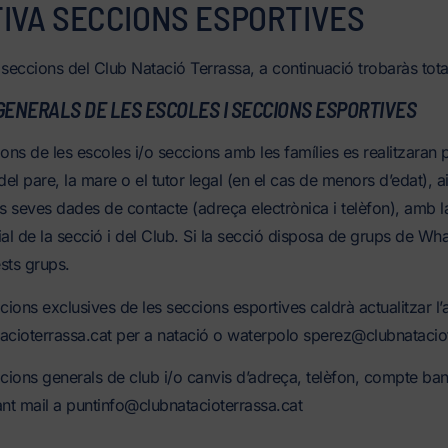
IVA SECCIONS ESPORTIVES
 seccions del Club Natació Terrassa, a continuació trobaràs tot
GENERALS DE LES ESCOLES I SECCIONS ESPORTIVES
ns de les escoles i/o seccions amb les famílies es realitzaran p
del pare, la mare o el tutor legal (en el cas de menors d’edat), 
s seves dades de contacte (adreça electrònica i telèfon), amb la 
ial de la secció i del Club. Si la secció disposa de grups de Wh
sts grups.
ions exclusives de les seccions esportives caldrà actualitzar l’
ioterrassa.cat per a natació o waterpolo sperez@clubnataciote
ions generals de club i/o canvis d’adreça, telèfon, compte ban
ant mail a puntinfo@clubnatacioterrassa.cat