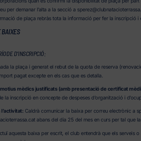
orporacions quan es confirmi la disponibilitat de plaça per part 
reu per demanar l’alta a la secció a sperez@clubnatacioterrassa
rmació de plaça rebràs tota la informació per fer la inscripció i
 BAIXES
ÍODE D’INSCRIPCIÓ:
a la plaça i generat el rebut de la quota de reserva (renovació/i
import pagat excepte en els cas que es detalla.
motius mèdics justificats (amb presentació de certificat mèdi
de la inscripció en concepte de despeses d’organització i d’ocu
l’activitat:
Caldrà comunicar la baixa per correu electrònic a s
ioterrassa.cat abans del dia 25 del mes en curs per tal que la 
tuï aquesta baixa per escrit, el club entendrà que els serveis o 