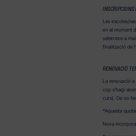
INSCRIPCIONS 
Les escoles/se
en el moment de
setembre a maig/
finalització de 
RENOVACIÓ T
La renovació a l
cop s’hagi abon
curs). De no fe
*Aquesta quota 
Nova incorpor