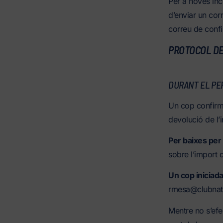
Per a noves inc
d’enviar un cor
correu de confi
PROTOCOL DE
DURANT EL PER
Un cop confirmad
devolució de l’
Per baixes per 
sobre l’import 
Un cop iniciada 
rmesa@clubnatac
Mentre no s’efec