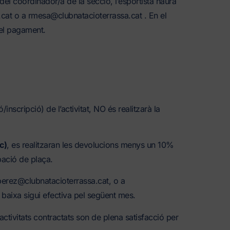
del coordinador/a de la secció, l’esportista haurà
.cat o a rmesa@clubnatacioterrassa.cat . En el
 el pagament.
nscripció) de l’activitat, NO és realitzarà la
c)
, es realitzaran les devolucions menys un 10%
pació de plaça.
perez@clubnatacioterrassa.cat, o a
baixa sigui efectiva pel següent mes.
activitats contractats son de plena satisfacció per