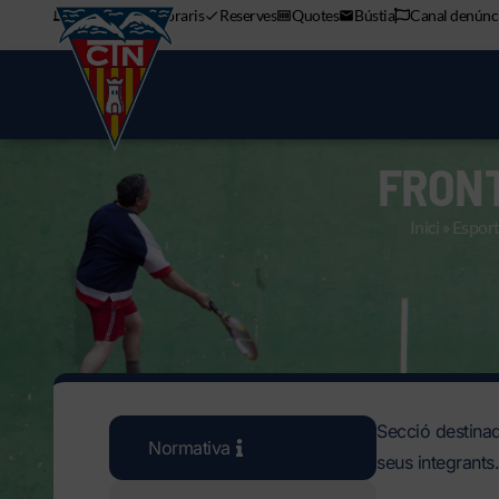
APP mòbil
Horaris
Reserves
Quotes
Bústia
Canal denúnc
FRON
Inici
»
Espor
Secció destinada
Normativa
seus integrants.