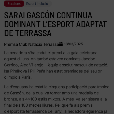
Seccions
Esport inclusiu
SARAI GASCÓN CONTINUA
DOMINANT L’ESPORT ADAPTAT
DE TERRASSA
Premsa Club Natació Terrassa
18/03/2025
La nedadora s’ha endut el premi a la gala celebrada
aquest dilluns, on també estaven nominats Jacobo
Garrido, Àlex
Villarejo
i l’equip absolut masculí de natació.
Isa
Piralkova
i Pili Peña han estat premiades pel seu or
olímpic a París.
La d’enguany ha estat la cinquena participació paralímpica
de Gascón, de la qual va tornar amb una medalla de
bronze, als 4×100 estils mixtos. A més, va ser sisena a la
final dels 100 metres lliures. Pel que fa als premis
d’esportista terrassenca de l’any, la nedadora egarenca ja