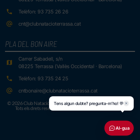
Telèfon: 93 735 26 26
cnt@clubnatacioterrassa.cat
PLA DEL BON AIRE
Carrer Sabadell, s/n
08225 Terrassa (Vallès Occidental · Barcelona)
Telèfon: 93 735 24 25
cntbonaire@clubnatacioterrassa.cat
© 2026 Club Natació Terrassa.
Tens algun dubte? pregunta-m’ho! 💬
✕
Tots els drets reservats
AI-gua