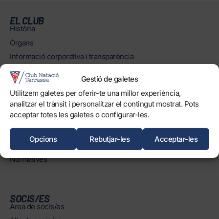
EL CLUB
Història
Òrgans
Informació corporativa i transparència
Treballa amb nosaltres
Gestió de galetes
Protecció dels Infants
Utilitzem galetes per oferir-te una millor experiència,
Objectius de Desenvolupament Sostenible
analitzar el trànsit i personalitzar el contingut mostrat. Pots
acceptar totes les galetes o configurar-les.
INSTAL·LACIONS
Horaris
Opcions
Rebutjar-les
Acceptar-les
Piscines
Normatives
SOCIS/ES
Àrea de socis/es