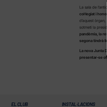
La sala de l’antic
col·legiat i hon
d’aquest òrgan, r
sotmeti la presid
pandèmia, la re
segona tindrà ll
La nova Junta Di
presentar-se ofi
EL CLUB
INSTAL·LACIONS