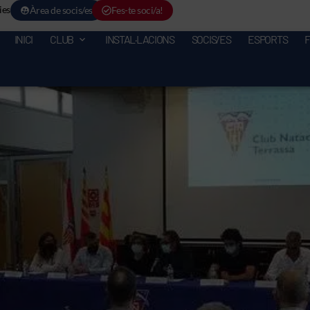
ies
Àrea de socis/es
Fes-te soci/a!
INICI
CLUB
INSTAL·LACIONS
SOCIS/ES
ESPORTS