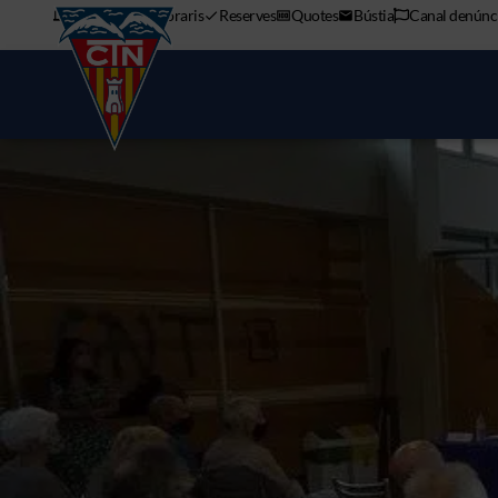
APP mòbil
Horaris
Reserves
Quotes
Bústia
Canal denúnc