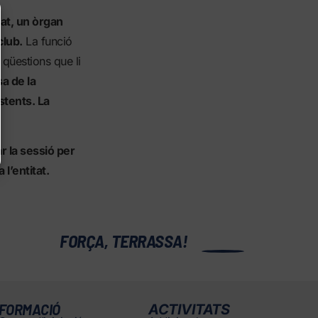
nat, un òrgan
club.
La funció
 qüestions que li
a de la
stents. La
r la sessió per
l’entitat.
0
FORÇA, TERRASSA!
FORMACIÓ
ACTIVITATS