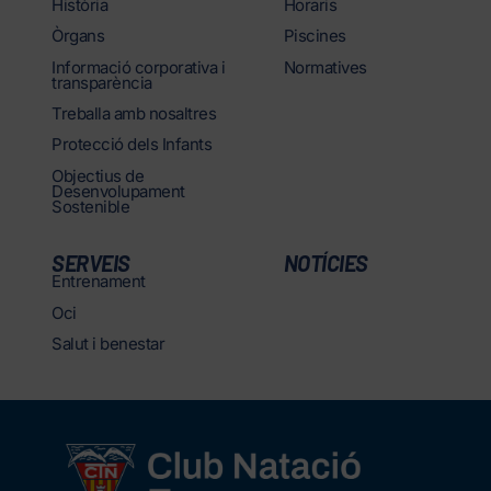
Història
Horaris
Òrgans
Piscines
Informació corporativa i
Normatives
transparència
Treballa amb nosaltres
Protecció dels Infants
Objectius de
Desenvolupament
Sostenible
SERVEIS
NOTÍCIES
Entrenament
Oci
Salut i benestar