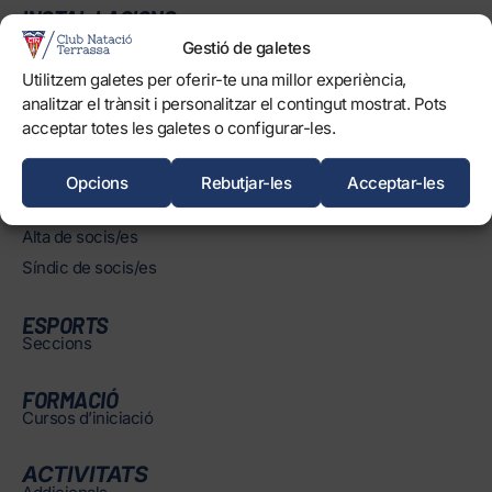
INSTAL·LACIONS
Horaris
Gestió de galetes
Piscines
Utilitzem galetes per oferir-te una millor experiència,
Normatives
analitzar el trànsit i personalitzar el contingut mostrat. Pots
acceptar totes les galetes o configurar-les.
Opcions
Rebutjar-les
Acceptar-les
SOCIS/ES
Àrea de socis/es
Alta de socis/es
Síndic de socis/es
ESPORTS
Seccions
FORMACIÓ
Cursos d’iniciació
ACTIVITATS