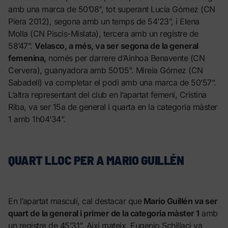
amb una marca de 50’08”, tot superant Lucía Gómez (CN
Piera 2012), segona amb un temps de 54’23”, i Elena
Molla (CN Piscis-Mislata), tercera amb un registre de
58’47”.
Velasco, a més, va ser segona de la general
femenina,
només per darrere d’Ainhoa Benavente (CN
Cervera), guanyadora amb 50’05”. Mireia Gómez (CN
Sabadell) va completar el podi amb una marca de 50’57”.
L’altra representant del club en l’apartat femení, Cristina
Riba, va ser 15a de general i quarta en la categoria màster
1 amb 1h04’34”.
QUART LLOC PER A MARIO GUILLÉN
En l’apartat masculí, cal destacar que
Mario Guillén va ser
quart de la general i primer de la categoria màster 1
amb
un registre de 45’31”. Així mateix, Eugenio Schillaci va