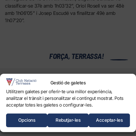
classificar-se 37è amb 1h03’32”, Oriol Rosell va ser 48è
amb 1h06’05” i Josep Escudé va finalitzar 49è amb
1h07’20”.
0
FORÇA, TERRASSA!
EL CLUB
Gestió de galetes
Història
Utilitzem galetes per oferir-te una millor experiència,
Òrgans
analitzar el trànsit i personalitzar el contingut mostrat. Pots
Informació corporativa i transparència
acceptar totes les galetes o configurar-les.
Treballa amb nosaltres
Protecció dels Infants
Opcions
Rebutjar-les
Acceptar-les
Objectius de Desenvolupament Sostenible