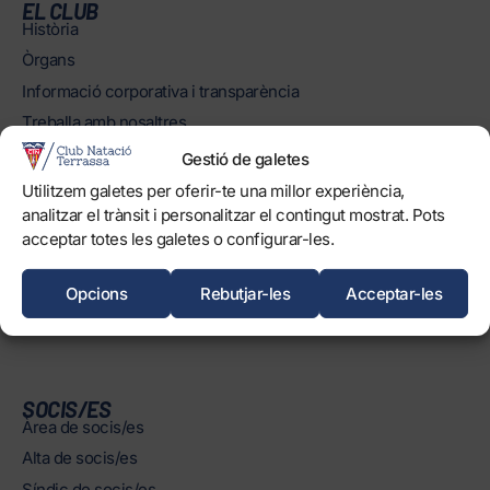
EL CLUB
Història
Òrgans
Informació corporativa i transparència
Treballa amb nosaltres
Protecció dels Infants
Gestió de galetes
Objectius de Desenvolupament Sostenible
Utilitzem galetes per oferir-te una millor experiència,
analitzar el trànsit i personalitzar el contingut mostrat. Pots
INSTAL·LACIONS
acceptar totes les galetes o configurar-les.
Horaris
Piscines
Opcions
Rebutjar-les
Acceptar-les
Normatives
SOCIS/ES
Àrea de socis/es
Alta de socis/es
Síndic de socis/es