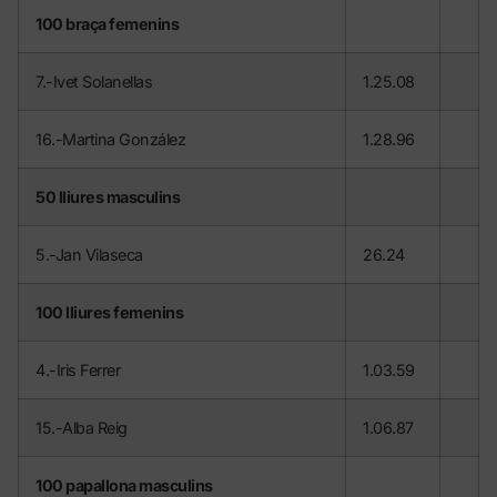
100 braça femenins
7.-Ivet Solanellas
1.25.08
16.-Martina González
1.28.96
50 lliures masculins
5.-Jan Vilaseca
26.24
100 lliures femenins
4.-Iris Ferrer
1.03.59
15.-Alba Reig
1.06.87
100 papallona masculins