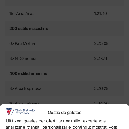
15.-Aina Arias
1.21.40
200 estils masculins
6.-Pau Molina
2.25.08
8.-Nil Sánchez
2.27.74
400 estils femenins
3.-Aroa Espinosa
5.26.28
10.-Laia Talavera
5.44.50
Gestió de galetes
200 esquena masculins
Utilitzem galetes per oferir-te una millor experiència,
analitzar el trànsit i personalitzar el contingut mostrat. Pots