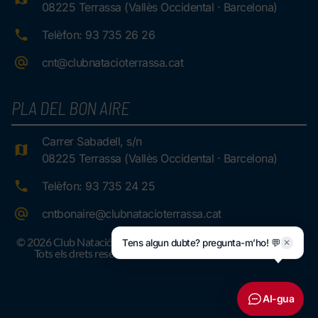
08225 Terrassa (Vallès Occidental · Barcelona)
Telèfon: 93 735 26 26
cnt@clubnatacioterrassa.cat
PLA DEL BON AIRE
Carrer Sabadell, s/n
08225 Terrassa (Vallès Occidental · Barcelona)
Telèfon: 93 735 24 25
cntbonaire@clubnatacioterrassa.cat
© 2026 Club Natació Terrassa.
Tens algun dubte? pregunta-m’ho! 💬
✕
Tots els drets reservats
AI-gua