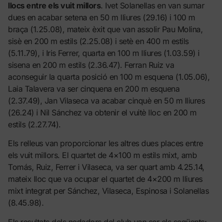
llocs entre els vuit millors
. Ivet Solanellas en van sumar
dues en acabar setena en 50 m lliures (29.16) i 100 m
braça (1.25.08), mateix èxit que van assolir Pau Molina,
sisè en 200 m estils (2.25.08) i setè en 400 m estils
(5.11.79), i Iris Ferrer, quarta en 100 m lliures (1.03.59) i
sisena en 200 m estils (2.36.47). Ferran Ruiz va
aconseguir la quarta posició en 100 m esquena (1.05.06),
Laia Talavera va ser cinquena en 200 m esquena
(2.37.49), Jan Vilaseca va acabar cinquè en 50 m lliures
(26.24) i Nil Sánchez va obtenir el vuitè lloc en 200 m
estils (2.27.74).
Els relleus van proporcionar les altres dues places entre
els vuit millors. El quartet de 4×100 m estils mixt, amb
Tomás, Ruiz, Ferrer i Vilaseca, va ser quart amb 4.25.14,
mateix lloc que va ocupar el quartet de 4×200 m lliures
mixt integrat per Sánchez, Vilaseca, Espinosa i Solanellas
(8.45.98).
Els resultats dels nedadors del club van ser els següents: