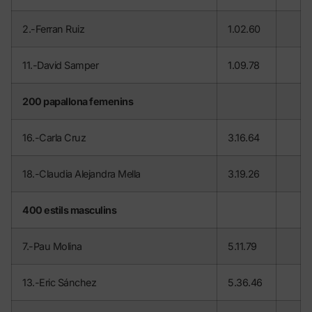
2.-Ferran Ruiz
1.02.60
11.-David Samper
1.09.78
200 papallona femenins
16.-Carla Cruz
3.16.64
18.-Claudia Alejandra Mella
3.19.26
400 estils masculins
7.-Pau Molina
5.11.79
13.-Eric Sánchez
5.36.46