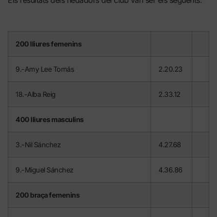
200 lliures femenins
9.-Amy Lee Tomás
2.20.23
18.-Alba Reig
2.33.12
400 lliures masculins
3.-Nil Sánchez
4.27.68
9.-Miguel Sánchez
4.36.86
200 braça femenins