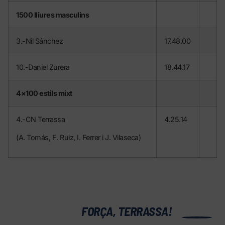
1500 lliures masculins
3.-Nil Sánchez
17.48.00
10.-Daniel Zurera
18.44.17
4×100 estils mixt
4.-CN Terrassa
4.25.14
(A. Tomás, F. Ruiz, I. Ferrer i J. Vilaseca)
0
FORÇA, TERRASSA!