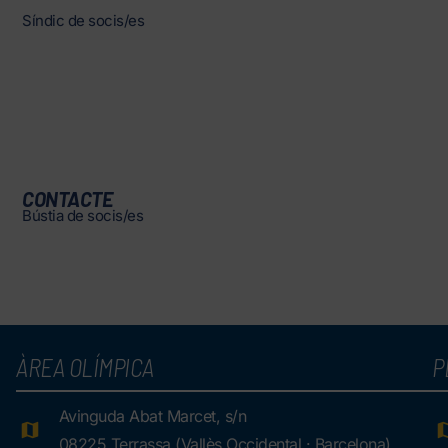
Síndic de socis/es
CONTACTE
Bústia de socis/es
ÀREA OLÍMPICA
P
Avinguda Abat Marcet, s/n
08225 Terrassa (Vallès Occidental · Barcelona)