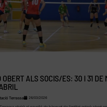
OBERT ALS SOCIS/ES: 30 I 31 DE 
D’ABRIL
ació Terrassa
26/03/2026
Terrassa obrirà el pavelló de bàsquet de l’entitat estarà obert en