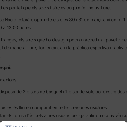
ies per tal que els socis i sòcies puguin fer-ne ús lliure.
stal·lació estarà disponible els dies 30 i 31 de març, així com l’1, 
0 a 13.00 hores.
franges, els socis que ho desitgin podran accedir al pavelló pe
l de manera lliure, fomentant així la pràctica esportiva i l’activit
.
espai:
l·lacions
disposa de 2 pistes de bàsquet i 1 pista de voleibol destinades a
 pistes és lliure i compartit entre les persones usuàries.
ar els torns i l’ús dels altres usuaris per garantir una convivèn
ir una actitud respectuosa amb les altres persones usuàries.