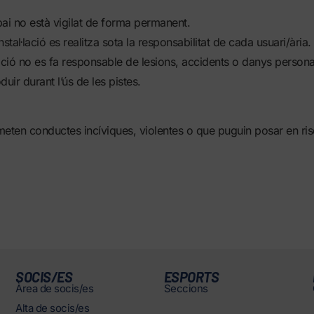
ai no està vigilat de forma permanent.
instal·lació es realitza sota la responsabilitat de cada usuari/ària.
ació no es fa responsable de lesions, accidents o danys persona
uir durant l’ús de les pistes.
eten conductes incíviques, violentes o que puguin posar en risc
SOCIS/ES
ESPORTS
Àrea de socis/es
Seccions
Alta de socis/es