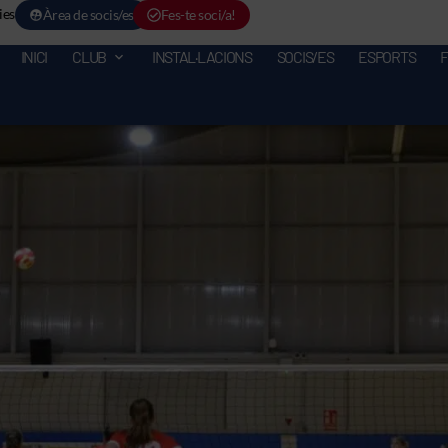
ies
Àrea de socis/es
Fes-te soci/a!
INICI
CLUB
INSTAL·LACIONS
SOCIS/ES
ESPORTS