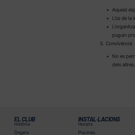
Aquest esp
L’ús de la 
L’organitz
puguin prod
5. Convivència
No es perm
dels altres.
EL CLUB
INSTAL·LACIONS
Història
Horaris
Òrgans
Piscines