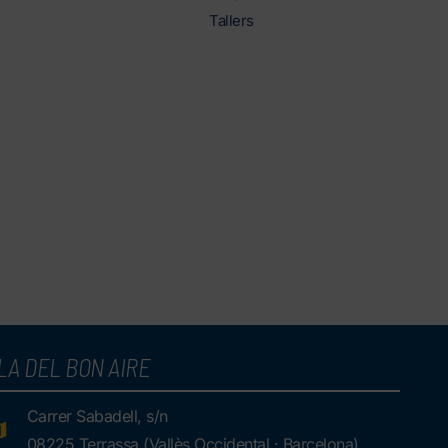
Tallers
LA DEL BON AIRE
Carrer Sabadell, s/n
08225 Terrassa (Vallès Occidental · Barcelona)