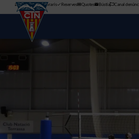
APP mòbil
Horaris
Reserves
Quotes
Bústia
Canal denúnc