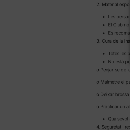
2. Material espor
Les persone
El Club no
Es recomana
3. Cura de la inst
Totes les p
No està p
o Penjar-se de le
o Malmetre el p
o Deixar brossa 
o Practicar un al
Qualsevol 
4. Seguretat i re