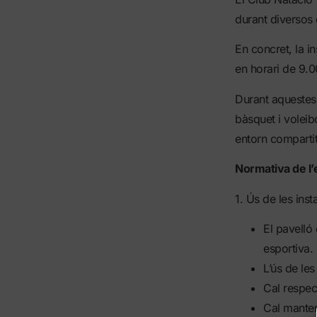
durant diversos d
En concret, la in
en horari de 9.0
Durant aquestes 
bàsquet i voleibo
entorn compartit
Normativa de l’
1. Ús de les insta
El pavelló 
esportiva.
L’ús de les
Cal respect
Cal manten