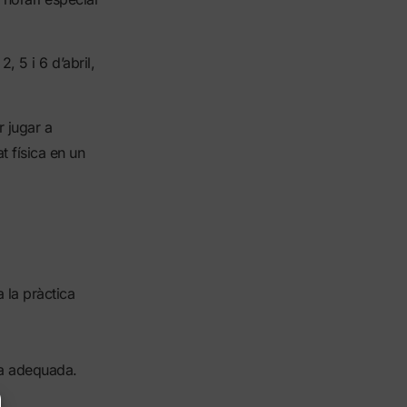
2, 5 i 6 d’abril,
r jugar a
at física en un
 la pràctica
cia adequada.