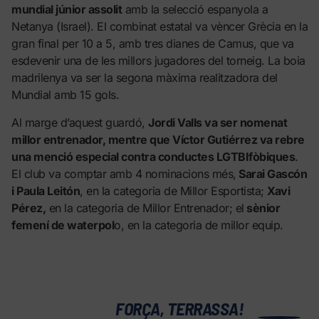
mundial júnior assolit
amb la selecció espanyola a
Netanya (Israel). El combinat estatal va vèncer Grècia en la
gran final per 10 a 5, amb tres dianes de Camus, que va
esdevenir una de les millors jugadores del torneig. La boia
madrilenya va ser la segona màxima realitzadora del
Mundial amb 15 gols.
Al marge d’aquest guardó,
Jordi Valls va ser nomenat
millor entrenador, mentre que Víctor Gutiérrez va rebre
una menció especial contra conductes LGTBIfòbiques
.
El club va comptar amb 4 nominacions més,
Sarai Gascón
i Paula Leitón
, en la categoria de Millor Esportista;
Xavi
Pérez,
en la categoria de Millor Entrenador; el
sènior
femení de waterpol
o, en la categoria de millor equip.
0
FORÇA, TERRASSA!