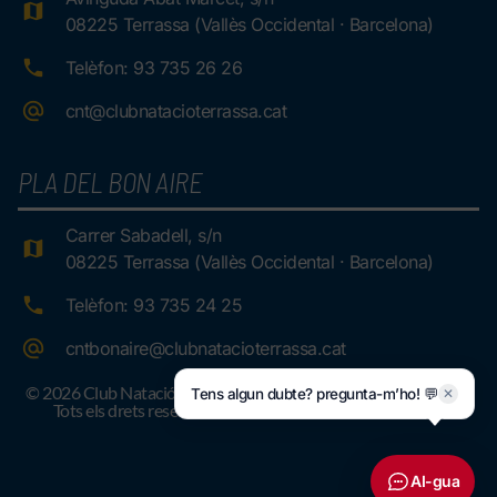
08225 Terrassa (Vallès Occidental · Barcelona)
Telèfon: 93 735 26 26
cnt@clubnatacioterrassa.cat
PLA DEL BON AIRE
Carrer Sabadell, s/n
08225 Terrassa (Vallès Occidental · Barcelona)
Telèfon: 93 735 24 25
cntbonaire@clubnatacioterrassa.cat
© 2026 Club Natació Terrassa.
Tens algun dubte? pregunta-m’ho! 💬
✕
Tots els drets reservats
AI-gua