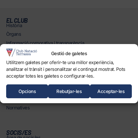
EL CLUB
Història
Òrgans
Informació corporativa i transparència
Treballa amb nosaltres
Gestió de galetes
Protecció dels Infants
Utilitzem galetes per oferir-te una millor experiència,
analitzar el trànsit i personalitzar el contingut mostrat. Pots
Objectius de Desenvolupament Sostenible
acceptar totes les galetes o configurar-les.
INSTAL·LACIONS
Horaris
Opcions
Rebutjar-les
Acceptar-les
Piscines
Normatives
SOCIS/ES
Àrea de socis/es