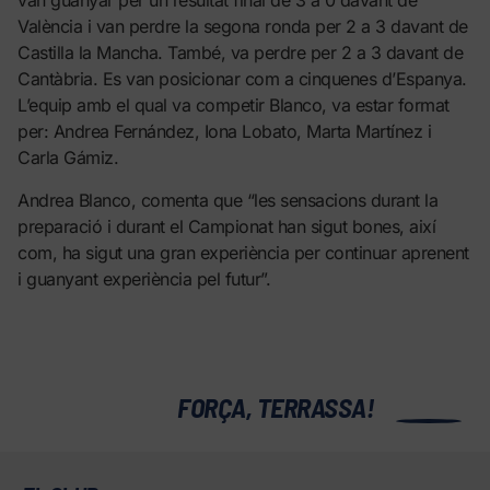
van guanyar per un resultat final de 3 a 0 davant de
València i van perdre la segona ronda per 2 a 3 davant de
Castilla la Mancha. També, va perdre per 2 a 3 davant de
Cantàbria. Es van posicionar com a cinquenes d’Espanya.
L’equip amb el qual va competir Blanco, va estar format
per: Andrea Fernández, Iona Lobato, Marta Martínez i
Carla Gámiz.
Andrea Blanco, comenta que “les sensacions durant la
preparació i durant el Campionat han sigut bones, així
com, ha sigut una gran experiència per continuar aprenent
i guanyant experiència pel futur”.
0
FORÇA, TERRASSA!