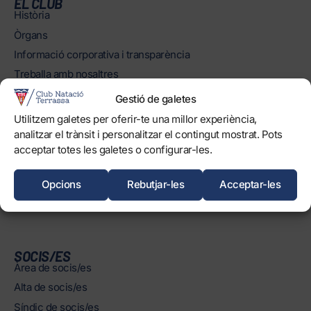
EL CLUB
Història
Òrgans
Informació corporativa i transparència
Treballa amb nosaltres
Protecció dels Infants
Gestió de galetes
Objectius de Desenvolupament Sostenible
Utilitzem galetes per oferir-te una millor experiència,
analitzar el trànsit i personalitzar el contingut mostrat. Pots
INSTAL·LACIONS
acceptar totes les galetes o configurar-les.
Horaris
Piscines
Opcions
Rebutjar-les
Acceptar-les
Normatives
SOCIS/ES
Àrea de socis/es
Alta de socis/es
Síndic de socis/es