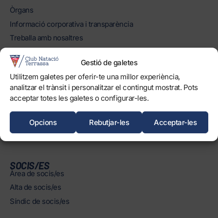
Òrgans
Informació corporativa i transparència
Treballa amb nosaltres
Protecció dels Infants
Gestió de galetes
Objectius de Desenvolupament Sostenible
Utilitzem galetes per oferir-te una millor experiència,
analitzar el trànsit i personalitzar el contingut mostrat. Pots
INSTAL·LACIONS
acceptar totes les galetes o configurar-les.
Horaris
Piscines
Opcions
Rebutjar-les
Acceptar-les
Normatives
SOCIS/ES
Àrea de socis/es
Alta de socis/es
Síndic de socis/es