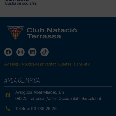
Bústia de socis/es
Avís legal
Política de privacitat
Galetes
Canal ètic
ÀREA OLÍMPICA
Avinguda Abat Marcet, s/n
08225 Terrassa (Vallès Occidental · Barcelona)
Telèfon: 93 735 26 26