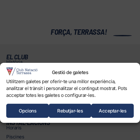
0
FORÇA, TERRASSA!
EL CLUB
Història
Òrgans
Gestió de galetes
Informació corporativa i transparència
Utilitzem galetes per oferir-te una millor experiència,
analitzar el trànsit i personalitzar el contingut mostrat. Pots
Treballa amb nosaltres
acceptar totes les galetes o configurar-les.
Protecció dels Infants
Objectius de Desenvolupament Sostenible
Opcions
Rebutjar-les
Acceptar-les
INSTAL·LACIONS
Horaris
Piscines