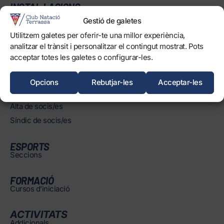
INSTAL·LACIONS
Horaris
Gestió de galetes
Piscines
Utilitzem galetes per oferir-te una millor experiència,
Normatives
analitzar el trànsit i personalitzar el contingut mostrat. Pots
acceptar totes les galetes o configurar-les.
Opcions
Rebutjar-les
Acceptar-les
SOCIS/ES
Àrea de socis/es
Alta de socis/es
Síndic de socis/es
ESPORTS
Seccions
FORMACIÓ
Cursos d’iniciació
ACTIVITATS
Addicionals