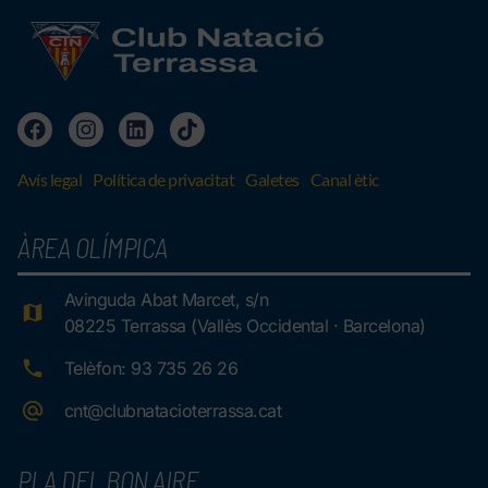
Avís legal
Política de privacitat
Galetes
Canal ètic
ÀREA OLÍMPICA
Avinguda Abat Marcet, s/n
08225 Terrassa (Vallès Occidental · Barcelona)
Telèfon: 93 735 26 26
cnt@clubnatacioterrassa.cat
PLA DEL BON AIRE