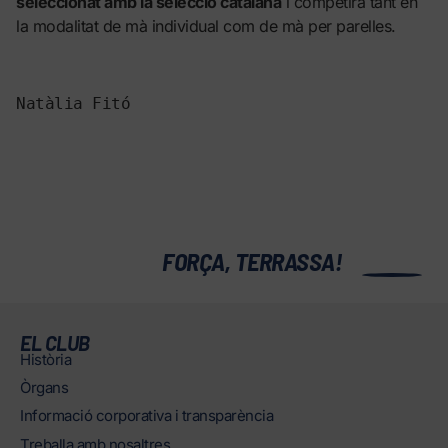
seleccionat amb la selecció catalana
i competirà tant en
la modalitat de mà individual com de mà per parelles.
Natàlia Fitó
0
FORÇA, TERRASSA!
EL CLUB
Història
Òrgans
Informació corporativa i transparència
Treballa amb nosaltres