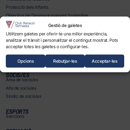
Protecció dels Infants
Objectius de Desenvolupament Sostenible
Gestió de galetes
INSTAL·LACIONS
Utilitzem galetes per oferir-te una millor experiència,
Horaris
analitzar el trànsit i personalitzar el contingut mostrat. Pots
Piscines
acceptar totes les galetes o configurar-les.
Normatives
Opcions
Rebutjar-les
Acceptar-les
SOCIS/ES
Àrea de socis/es
Alta de socis/es
Síndic de socis/es
ESPORTS
Seccions