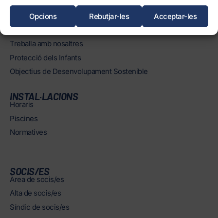
Història
Òrgans
Opcions
Rebutjar-les
Acceptar-les
Informació corporativa i transparència
Treballa amb nosaltres
Protecció dels Infants
Objectius de Desenvolupament Sostenible
INSTAL·LACIONS
Horaris
Piscines
Normatives
SOCIS/ES
Àrea de socis/es
Alta de socis/es
Síndic de socis/es