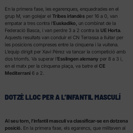
En la primera fase, les egarenques, enquadrades en el
grup M, van golejar el
Tribes irlandès
per 16 a 0, van
empatar a tres contra l’
Euskadiko,
un combinat de la
Federació Basca, i van perdre 3 a 2 contra la
UE Horta
.
Aquests resultats van conduir el CN Terrassa a lluitar per
les posicions compreses entre la cinquena i la vuitena.
L’equip dirigit per Xavi Pérez va tancar la competició amb
dos triomfs. Va superar l’
Esslingen alemany
per 8 a 3 i,
en el matx per la cinquena plaça, va batre el
CE
Mediterrani
6 a 2.
DOTZÈ LLOC PER A L’INFANTIL MASCULÍ
Al seu torn, l’infantil masculí va classificar-se en dotzena
posició.
En la primera fase, els egarencs, que militaven al