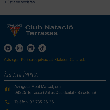
Bústia de socis/es
Avís legal
Política de privacitat
Galetes
Canal ètic
ÀREA OLÍMPICA
Avinguda Abat Marcet, s/n
08225 Terrassa (Vallès Occidental · Barcelona)
Telèfon: 93 735 26 26