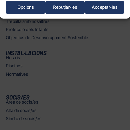
Òrgans
Opcions
Rebutjar-les
Acceptar-les
Informació corporativa i transparència
Treballa amb nosaltres
Protecció dels Infants
Objectius de Desenvolupament Sostenible
INSTAL·LACIONS
Horaris
Piscines
Normatives
SOCIS/ES
Àrea de socis/es
Alta de socis/es
Síndic de socis/es