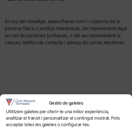
Al cos del missatge, especifiqueu nom i cognoms de la
persona física o jurídica interessada, del representant legal
en cas de persones jurídiques, o del seu representant si
s’escau; telèfon de contacte i adreça de correu electrònic.
0
FORÇA, TERRASSA!
Gestió de galetes
Utilitzem galetes per oferir-te una millor experiència,
analitzar el trànsit i personalitzar el contingut mostrat. Pots
EL CLUB
acceptar totes les galetes o configurar-les.
Història