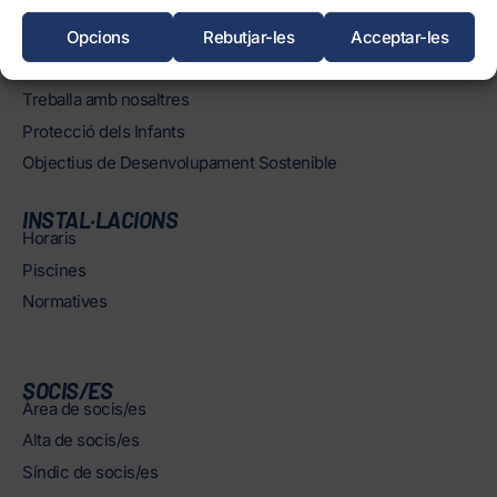
Història
Òrgans
Opcions
Rebutjar-les
Acceptar-les
Informació corporativa i transparència
Treballa amb nosaltres
Protecció dels Infants
Objectius de Desenvolupament Sostenible
INSTAL·LACIONS
Horaris
Piscines
Normatives
SOCIS/ES
Àrea de socis/es
Alta de socis/es
Síndic de socis/es