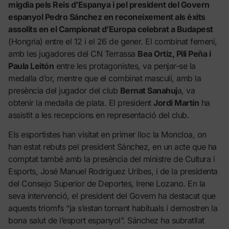
migdia pels Reis d’Espanya i pel president del Govern
espanyol Pedro Sánchez en reconeixement als èxits
assolits en el Campionat d’Europa celebrat a Budapest
(Hongria) entre el 12 i el 26 de gener. El combinat femení,
amb les jugadores del CN Terrassa
Bea Ortiz, Pili Peña i
Paula Leitón
entre les protagonistes, va penjar-se la
medalla d’or, mentre que el combinat masculí, amb la
presència del jugador del club
Bernat Sanahuj
a, va
obtenir la medalla de plata. El president
Jordi Martín
ha
assistit a les recepcions en representació del club.
Els esportistes han visitat en primer lloc la Moncloa, on
han estat rebuts pel president Sánchez, en un acte que ha
comptat també amb la presència del ministre de Cultura i
Esports, José Manuel Rodríguez Uribes, i de la presidenta
del Consejo Superior de Deportes, Irene Lozano. En la
seva intervenció, el president del Govern ha destacat que
aquests triomfs “ja s’estan tornant habituals i demostren la
bona salut de l’esport espanyol”. Sánchez ha subratllat