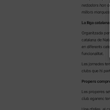
nedadors han ac
millors marques
La lliga catala
Organitzada per 
catalana de Nat
en diferents cat
funcionalitat.
Les jornades ten
clubs que hi par
Propers compro
Les properes se
club egarenc ten
Una d’elles, el