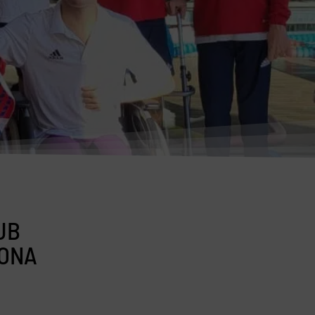
UB
GONA