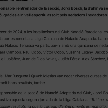
ponsable i entrenador de la secció, Jordi Bosch, la d
’ahir va s
, gràcies al nivell esportiu assolit pels nedadors i nedadores
er de 2024, a les instal·lacions del Club Natació Barcelona, es
da corresponent a la Lliga Catalana de Natació Adaptada. La se
ub Natació Terrassa va participar-hi amb una quinzena de neda
ra Campos, Raül Cobo, Víctor Cobo, Susanna Estany, Jacobo 
e Lupiáñez, Juan de Dios Navas, Judith Pérez, Àlex Sánchez, Ir
a, Mar Busqueta i Quynh Iglesias van nedar diverses curses de 
olt bons resultats, també.
esponsable de la secció de Natació Adaptada del Club, Jordi Bo
sitiva aquesta segona jornada de la Lliga Catalana. “
Tot i no 
ssolir resultats, ja que la càrrega d’entrenaments és molt alta,