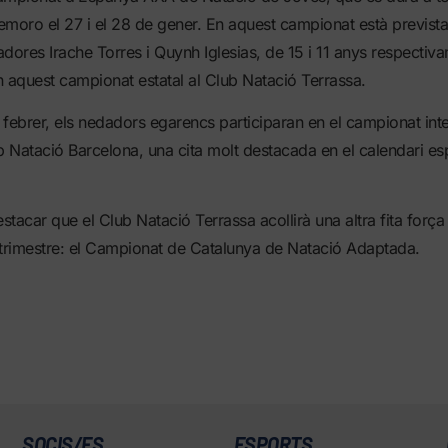
demoro el 27 i el 28 de gener. En aquest campionat està prevista 
dores Irache Torres i Quynh Iglesias, de 15 i 11 anys respectiv
 aquest campionat estatal al Club Natació Terrassa.
l febrer, els nedadors egarencs participaran en el campionat int
b Natació Barcelona, una cita molt destacada en el calendari esp
estacar que el Club Natació Terrassa acollirà una altra fita força
 trimestre: el Campionat de Catalunya de Natació Adaptada.
SOCIS/ES
ESPORTS