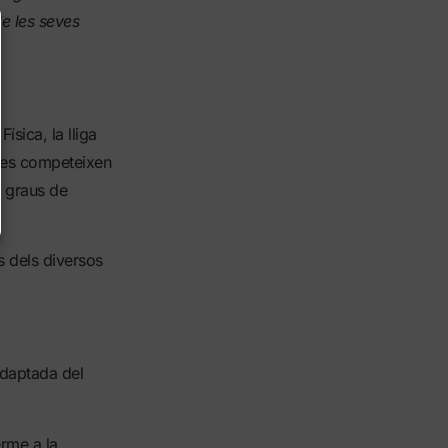
e les seves
sica, la lliga
stes competeixen
s graus de
s dels diversos
Adaptada del
rme a la