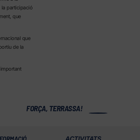
la participació
ament, que
ernacional que
ortiu de la
 important
0
FORÇA, TERRASSA!
FORMACIÓ
ACTIVITATS