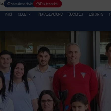
ies
Àrea de socis/es
Fes-te soci/a!
INICI
CLUB
INSTAL·LACIONS
SOCIS/ES
ESPORTS