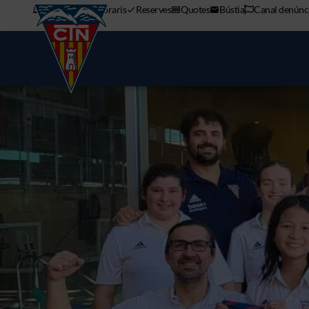
APP mòbil
Horaris
Reserves
Quotes
Bústia
Canal denúnc