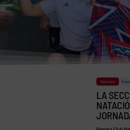
Seccions
Espor
LA SECC
NATACIÓ
JORNADA
Premsa Club Nat