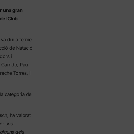
er una gran
 del Club
 va dur a terme
cció de Natació
dors i
Garrido, Pau
ache Torres, i
la categoria de
sch, ha valorat
ser una
 alguns dels