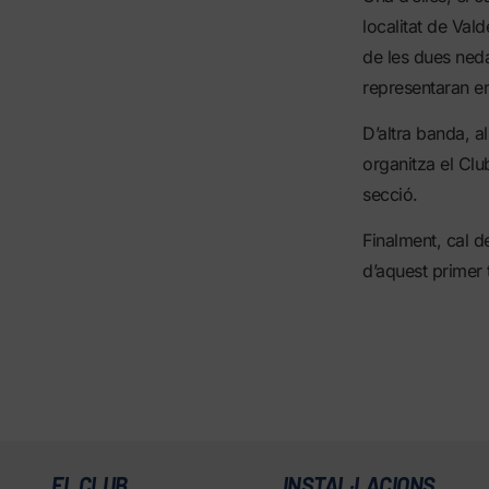
localitat de Val
de les dues neda
representaran en
D’altra banda, a
organitza el Clu
secció.
Finalment, cal d
d’aquest primer
EL CLUB
INSTAL·LACIONS