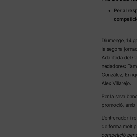
Per a
l res
competició
Diumenge, 14 gen
la segona jorna
Adaptada del Cl
nedadores: Tama
González, Enriqu
Àlex Villarejo.
Per la seva band
promoció, amb m
L’entrenador i r
de forma molt po
competició per a