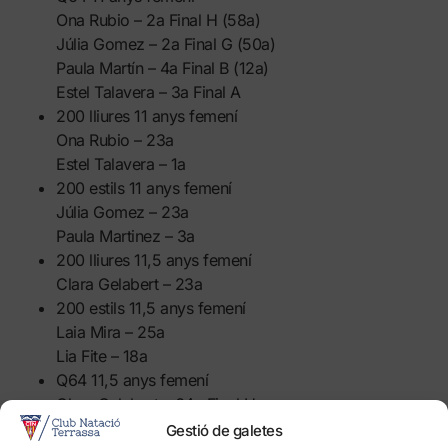
Ona Rubio – 2a Final H (58a)
Júlia Gomez – 2a Final G (50a)
Paula Martín – 4a Final B (12a)
Estel Talavera – 3a Final A
200 lliures 11 anys femení
Ona Rubio – 23a
Estel Talavera – 1a
200 estils 11 anys femení
Júlia Gomez – 23a
Paula Martinez – 3a
200 lliures 11,5 anys femení
Clara Gelabert – 23a
200 estils 11,5 anys femení
Laia Mira – 25a
Lia Fite – 18a
Q64 11,5 anys femení
Clara Gelabert – 64a Final H
Laia Mira – 1a Final G (49a)
Gestió de galetes