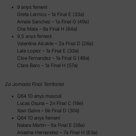
9 anys femení
Greta Lermos – 1a Final E (33a)
Amaia Sanchez – 1a Final G (49a)
Ona Mata – 8a Final H (64a)
9,5 anys femení
Valentina Alcalde – 2a Final D (26a)
Laia Lopez – 1a Final E (33a)
Cloe Fernandez – 1a Final G (49a)
Clara Baro – 1a Final H (57a)
2a Jornada Final Territorial
Q64 10 anys masculí
Lucas Osuna – 2n Final C (18è)
Xavi Galve – 6è Final D (30è)
Q64 10 anys femení
Naiara Martin – 6a Final E (38a)
Ariadna Hernandez – 7a Final H (63a)