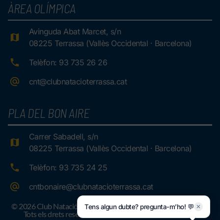
ÀREA OLÍMPICA
Avinguda Abat Marcet, s/n
08225 Terrassa (Vallès Occidental · Barcelona)
Telèfon: 93 735 26 26
cnt@clubnatacioterrassa.cat
PLA DEL BON AIRE
Carrer Sabadell, s/n
08225 Terrassa (Vallès Occidental · Barcelona)
Telèfon: 93 735 24 25
cntbonaire@clubnatacioterrassa.cat
© 2026 Club Natació Terrassa.
Tens algun dubte? pregunta-m’ho! 💬
✕
Tots els drets reservats