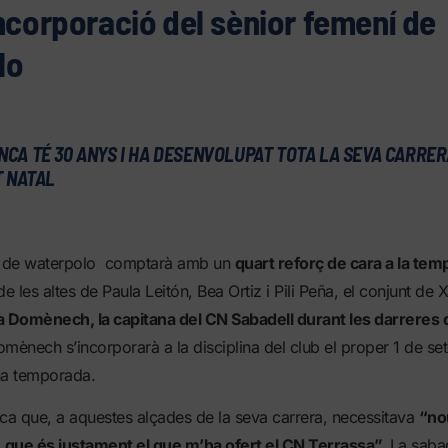
ncorporació del sènior femení de
lo
CA TÉ 30 ANYS I HA DESENVOLUPAT TOTA LA SEVA CARRER
T NATAL
ní de waterpolo comptarà amb un
quart reforç de cara a la te
 les altes de Paula Leitón, Bea Ortiz i Pili Peña, el conjunt de 
a Domènech, la capitana del CN Sabadell durant les darreres
mènech s’incorporarà a la disciplina del club el proper 1 de se
na temporada.
a que, a aquestes alçades de la seva carrera, necessitava
“no
s, que és justament el que m’ha ofert el CN Terrassa”.
La sabad