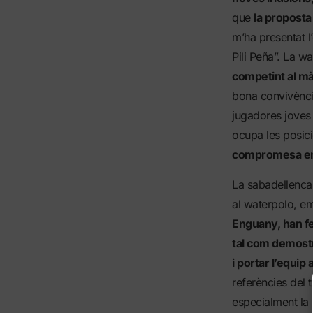
que
la proposta
m’ha presentat l
Pili Peña”. La w
competint al mà
bona convivència 
jugadores joves 
ocupa les posici
compromesa en 
La sabadellenc
al waterpolo, em 
Enguany, han fe
tal com demostr
i portar l’equip
referències del 
especialment la 