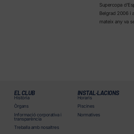
Supercopa d’Esp
Belgrad 2006 i a
mateix any va s
EL CLUB
INSTAL·LACIONS
Història
Horaris
Òrgans
Piscines
Informació corporativa i
Normatives
transparència
Treballa amb nosaltres