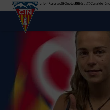
APP mòbil
Horaris
Reserves
Quotes
Bústia
Canal denúnc