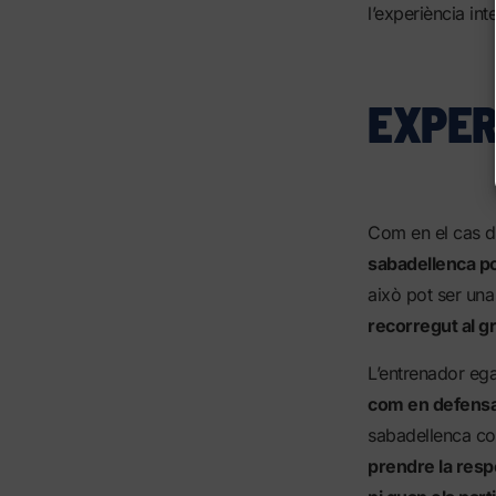
l’experiència int
EXPER
Com en el cas d
sabadellenca pot
això pot ser una
recorregut al gr
L’entrenador e
com en defensa,
sabadellenca co
prendre la resp