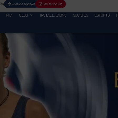
ies
Àrea de socis/es
Fes-te soci/a!
INICI
CLUB
INSTAL·LACIONS
SOCIS/ES
ESPORTS