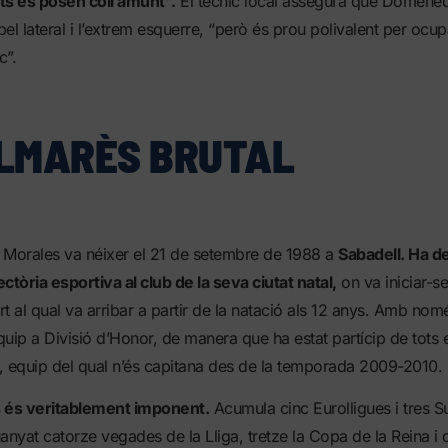
its es posen coll amunt”.
El tècnic local assegura que Domènec
pel lateral i l’extrem esquerre, “però és prou polivalent per ocup
c”.
LMARÈS BRUTAL
orales va néixer el 21 de setembre de 1988 a
Sabadell. Ha d
ectòria esportiva al club de la seva ciutat natal,
on va iniciar-se
t al qual va arribar a partir de la natació als 12 anys. Amb nom
uip a Divisió d’Honor, de manera que ha estat partícip de tots e
, equip del qual n’és capitana des de la temporada 2009-2010.
s és veritablement imponent.
Acumula cinc Eurolligues i tres 
anyat catorze vegades de la Lliga, tretze la Copa de la Reina i 