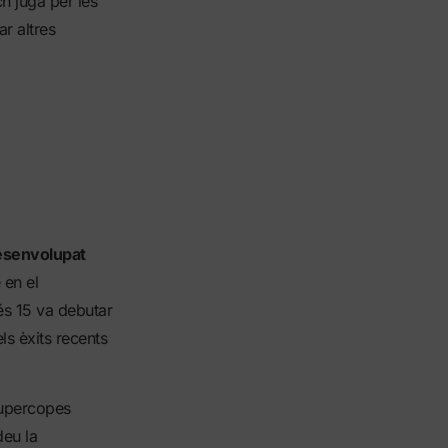
h juga per les
ar altres
esenvolupat
 en el
és 15 va debutar
ls èxits recents
Supercopes
deu la