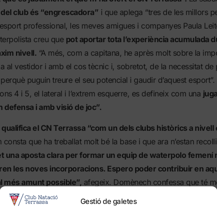
 del club és “engrescadora”
i que aplega “tres de les millors 
’esport professional, les meves amigues i companyes Paula Leitó
aterpolista creu que
pot aportar tota l’experiència acumulada 
xim nivell.
“A més, com a capitana, he après molt sobre la imp
al vestidor i amb el cos tècnic i, sobretot, de la necessitat de 
perquè puguin treure el seu potencial i gaudir d’aquest esport
ons 4 i 5, el lateral i l’extrem esquerre, es defineix com una
juga
defensa i amb visió de joc”.
a
qualifica el CN Terrassa “com un dels clubs històrics a nivell 
consta que ha treballat molt bé la base i que ara n’estan recollint
t una aposta clara per formar un equip de waterpolo femení
en les noves incorporacions. Espero poder contribuir en aq
 al més amunt possible”,
afegeix. Domènech confessa que té m
tècnic Xavi Pérez. “Porta anys en el món del waterpolo femení i
Gestió de galetes
passió i la motivació que transmet a les jugadores en cada parti