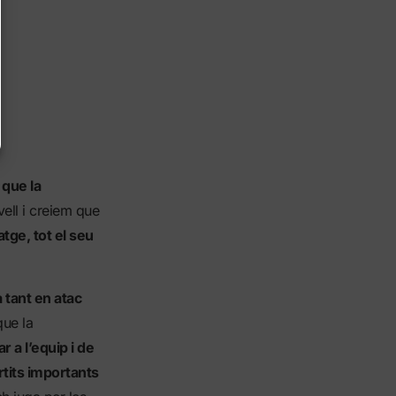
 que la
ell i creiem que
tge, tot el seu
 tant en atac
que la
 a l’equip i de
rtits importants