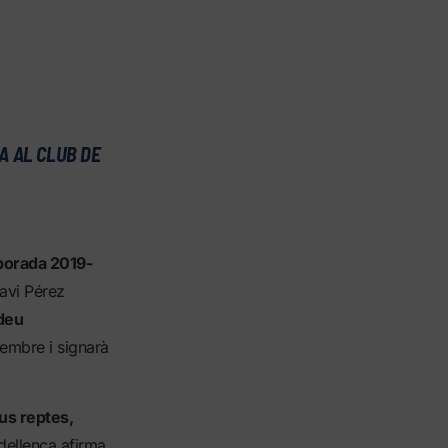
A AL CLUB DE
mporada 2019-
Xavi Pérez
 deu
tembre i signarà
us reptes,
ellenca afirma