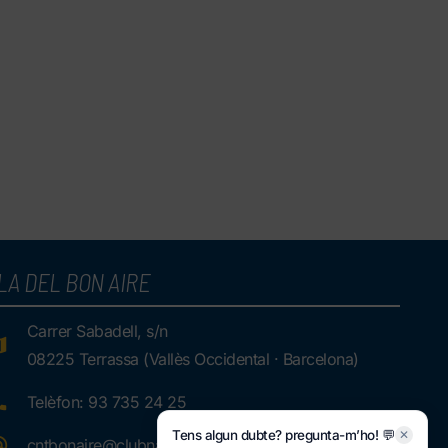
LA DEL BON AIRE
Carrer Sabadell, s/n
08225 Terrassa (Vallès Occidental · Barcelona)
Telèfon: 93 735 24 25
Tens algun dubte? pregunta-m’ho! 💬
✕
cntbonaire@clubnatacioterrassa.cat