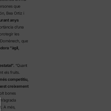
persones que
n, Bea Ortiz i
durant anys
ortància d’una
protegir les
”. Domènech, que
dora “àgil,
estatal”.
“Quant
 els fruits.
 més competitiu,
uest creixement
olt bones
 m’agrada
t. A més,