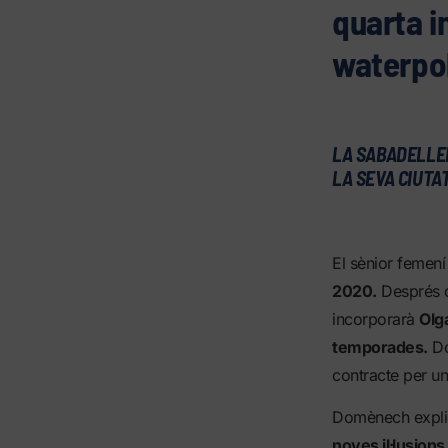
quarta i
waterpo
LA SABADELLEN
LA SEVA CIUTA
El sènior feme
2020.
Després de
incorporarà
Olg
temporades.
Do
contracte per u
Domènech explic
noves il·lusion