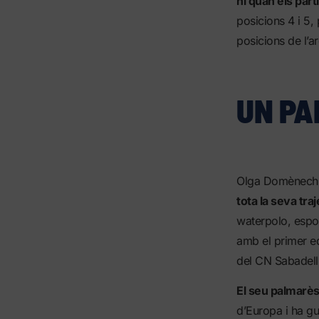
ni quan els part
posicions 4 i 5, 
posicions de l’ar
UN PA
Olga Domènech M
tota la seva traj
waterpolo, espor
amb el primer eq
del CN Sabadell
El seu palmarè
d’Europa i ha gu