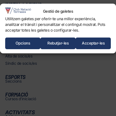
INSTAL·LACIONS
Horaris
Gestió de galetes
Piscines
Utilitzem galetes per oferir-te una millor experiència,
Normatives
analitzar el trànsit i personalitzar el contingut mostrat. Pots
acceptar totes les galetes o configurar-les.
Opcions
Rebutjar-les
Acceptar-les
SOCIS/ES
Àrea de socis/es
Alta de socis/es
Síndic de socis/es
ESPORTS
Seccions
FORMACIÓ
Cursos d’iniciació
ACTIVITATS