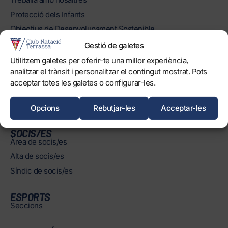
Protecció dels Infants
Objectius de Desenvolupament Sostenible
Gestió de galetes
INSTAL·LACIONS
Utilitzem galetes per oferir-te una millor experiència,
Horaris
analitzar el trànsit i personalitzar el contingut mostrat. Pots
Piscines
acceptar totes les galetes o configurar-les.
Normatives
Opcions
Rebutjar-les
Acceptar-les
SOCIS/ES
Àrea de socis/es
Alta de socis/es
Síndic de socis/es
ESPORTS
Seccions