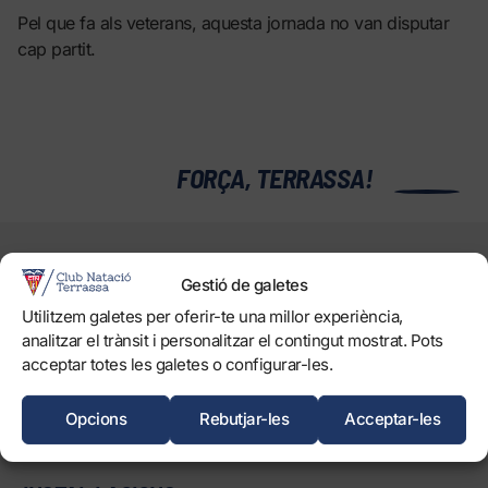
Pel que fa als veterans, aquesta jornada no van disputar
cap partit.
0
FORÇA, TERRASSA!
EL CLUB
Història
Gestió de galetes
Òrgans
Utilitzem galetes per oferir-te una millor experiència,
analitzar el trànsit i personalitzar el contingut mostrat. Pots
Informació corporativa i transparència
acceptar totes les galetes o configurar-les.
Treballa amb nosaltres
Protecció dels Infants
Opcions
Rebutjar-les
Acceptar-les
Objectius de Desenvolupament Sostenible