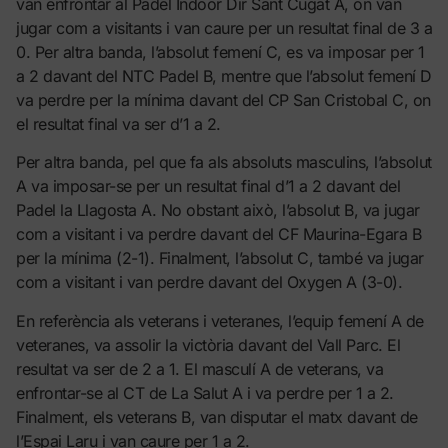
van enfrontar al Padel Indoor Dir Sant Cugat A, on van
jugar com a visitants i van caure per un resultat final de 3 a
0. Per altra banda, l’absolut femení C, es va imposar per 1
a 2 davant del NTC Padel B, mentre que l’absolut femení D
va perdre per la mínima davant del CP San Cristobal C, on
el resultat final va ser d’1 a 2.
Per altra banda, pel que fa als absoluts masculins, l’absolut
A va imposar-se per un resultat final d’1 a 2 davant del
Padel la Llagosta A. No obstant això, l’absolut B, va jugar
com a visitant i va perdre davant del CF Maurina-Egara B
per la mínima (2-1). Finalment, l’absolut C, també va jugar
com a visitant i van perdre davant del Oxygen A (3-0).
En referència als veterans i veteranes, l’equip femení A de
veteranes, va assolir la victòria davant del Vall Parc. El
resultat va ser de 2 a 1. El masculí A de veterans, va
enfrontar-se al CT de La Salut A i va perdre per 1 a 2.
Finalment, els veterans B, van disputar el matx davant de
l’Espai Laru i van caure per 1 a 2.