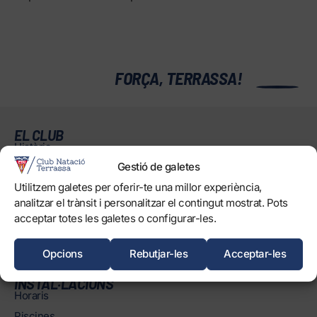
0
FORÇA, TERRASSA!
EL CLUB
Història
Gestió de galetes
Òrgans
Informació corporativa i transparència
Utilitzem galetes per oferir-te una millor experiència,
analitzar el trànsit i personalitzar el contingut mostrat. Pots
Treballa amb nosaltres
acceptar totes les galetes o configurar-les.
Protecció dels Infants
Objectius de Desenvolupament Sostenible
Opcions
Rebutjar-les
Acceptar-les
INSTAL·LACIONS
Horaris
Piscines