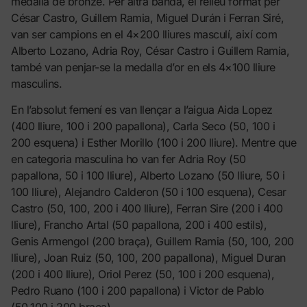
medalla de bronze. Per altra banda, el relleu format per
César Castro, Guillem Ramia, Miguel Durán i Ferran Siré,
van ser campions en el 4×200 lliures masculí, així com
Alberto Lozano, Adria Roy, César Castro i Guillem Ramia,
també van penjar-se la medalla d’or en els 4×100 lliure
masculins.
En l’absolut femení es van llençar a l’aigua Aida Lopez
(400 lliure, 100 i 200 papallona), Carla Seco (50, 100 i
200 esquena) i Esther Morillo (100 i 200 lliure). Mentre que
en categoria masculina ho van fer Adria Roy (50
papallona, 50 i 100 lliure), Alberto Lozano (50 lliure, 50 i
100 lliure), Alejandro Calderon (50 i 100 esquena), Cesar
Castro (50, 100, 200 i 400 lliure), Ferran Sire (200 i 400
lliure), Francho Artal (50 papallona, 200 i 400 estils),
Genis Armengol (200 braça), Guillem Ramia (50, 100, 200
lliure), Joan Ruiz (50, 100, 200 papallona), Miguel Duran
(200 i 400 lliure), Oriol Perez (50, 100 i 200 esquena),
Pedro Ruano (100 i 200 papallona) i Victor de Pablo
(50,100 i 200 braça).