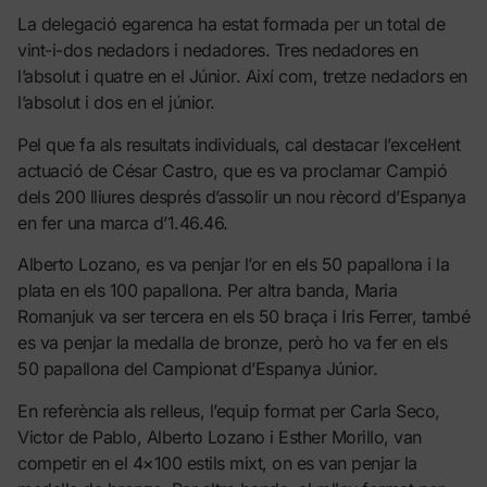
La delegació egarenca ha estat formada per un total de
vint-i-dos nedadors i nedadores. Tres nedadores en
l’absolut i quatre en el Júnior. Així com, tretze nedadors en
l’absolut i dos en el júnior.
Pel que fa als resultats individuals, cal destacar l’excel·lent
actuació de César Castro, que es va proclamar Campió
dels 200 lliures després d’assolir un nou rècord d’Espanya
en fer una marca d’1.46.46.
Alberto Lozano, es va penjar l’or en els 50 papallona i la
plata en els 100 papallona. Per altra banda, Maria
Romanjuk va ser tercera en els 50 braça i Iris Ferrer, també
es va penjar la medalla de bronze, però ho va fer en els
50 papallona del Campionat d’Espanya Júnior.
En referència als relleus, l’equip format per Carla Seco,
Victor de Pablo, Alberto Lozano i Esther Morillo, van
competir en el 4×100 estils mixt, on es van penjar la