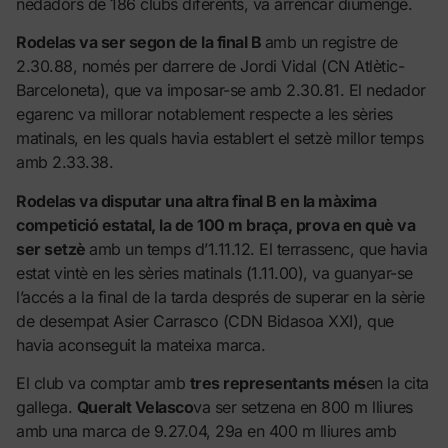
nedadors de 186 clubs diferents, va arrencar diumenge.
Rodelas va ser segon de la final B
amb un registre de
2.30.88, només per darrere de Jordi Vidal (CN Atlètic-
Barceloneta), que va imposar-se amb 2.30.81. El nedador
egarenc va millorar notablement respecte a les sèries
matinals, en les quals havia establert el setzè millor temps
amb 2.33.38.
Rodelas va disputar una altra final B en la màxima
competició estatal, la de 100 m braça, prova en què va
ser setzè
amb un temps d’1.11.12. El terrassenc, que havia
estat vintè en les sèries matinals (1.11.00), va guanyar-se
l’accés a la final de la tarda després de superar en la sèrie
de desempat Asier Carrasco (CDN Bidasoa XXI), que
havia aconseguit la mateixa marca.
El club va comptar amb
tres representants més
en la cita
gallega.
Queralt Velasco
va ser setzena en 800 m lliures
amb una marca de 9.27.04, 29a en 400 m lliures amb