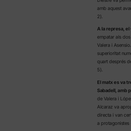
Diestre va perme
amb aquest avant
2).
A la represa, el
empatar als dos 
Valera i Asensio
superioritat numè
quart després de
5).
El matx es va tr
Sabadell, amb pr
de Valera i López
Alcaraz va apro
directa i van ce
a protagonistes 