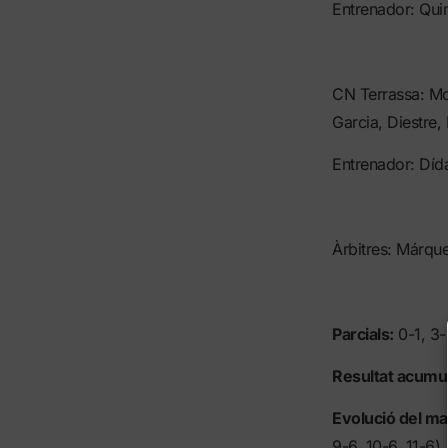
Entrenador: Qui
CN Terrassa: Mot
Garcia, Diestre,
Entrenador: Dí
Àrbitres: Márqu
Parcials:
0-1, 3-1
Resultat acumul
Evolució del m
9-6, 10-6, 11-6).