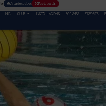
ies
Àrea de socis/es
Fes-te soci/a!
INICI
CLUB
INSTAL·LACIONS
SOCIS/ES
ESPORTS