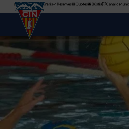
APP mòbil
Horaris
Reserves
Quotes
Bústia
Canal denúnc