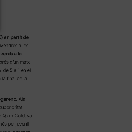
) en partit de
ivendres a les
enils a la
rés d’un matx
 de 5 a 1 en el
la final de la
egarenc.
Als
uperioritat
e Quim Colet va
ès pel juvenil