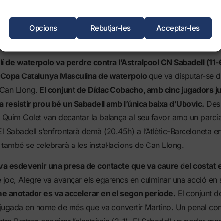
Opcions
Rebutjar-les
Acceptar-les
í de waterpolo va perdre contra l’Astralpool CN Sabadell (11-6
a Copa Catalunya Masculina de waterpolo
que va disputar-se d
e Can Llong.
El conjunt de Dídac Cobacho, amb cinc jugadors juv
a resistir prou bé un Sabadell amb l’única baixa d’Ubovic.
Desp
de Quim Colet van decantar la balança al seu favor amb un parcial
l Sabadell s’enfrontarà demà (20.45h) a l’Atlètic-Barceloneta en 
també se celebrarà a les instal·lacions de Can Llong.
 va esdevenir una presa de contacte que va caure del costat 
 joc, Alegre va avançar els egarencs en culminar una acció en s
tme anotador es va accelerar en el segon període.
El conjunt d
jugada en home de més que va convertir Martino. Un penal com