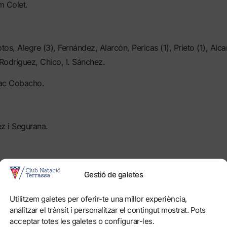
m Colet.
os, Alegre (3), Fernández, Alarcón, Pericas (1), Prieto (1), Alca
 Rodríguez, Chico, I. Sánchez.
dac Cobacho.
ez i Segurana.
, 3-3 i 5-1.
Gestió de galetes
at:
0-1, 3-2, 6-5, 11-6.
Utilitzem galetes per oferir-te una millor experiència,
analitzar el trànsit i personalitzar el contingut mostrat. Pots
arcador
: (0-1), (1-1, 2-1, 2-2, 3-2), (3-3, 4-3, 5-3, 5-4, 6-4, 6-5)
acceptar totes les galetes o configurar-les.