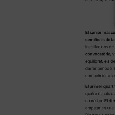
El sènior mascul
semifinals de l
instal·lacions d
convocatòria, v
equilibrat, els 
darrer període. E
competició, que 
El primer quart
quatre minuts de
numèrica.
El ri
empatar en una 