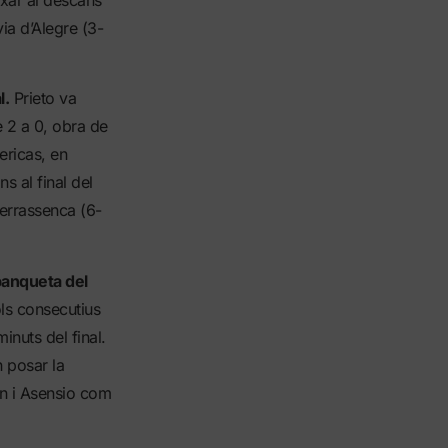
rxar al descans
ia d’Alegre (3-
l.
Prieto va
 2 a 0, obra de
ricas, en
s al final del
terrassenca (6-
 banqueta del
s consecutius
inuts del final.
 posar la
ión i Asensio com