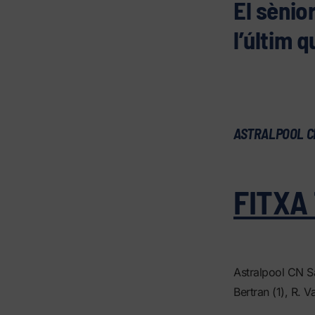
El sènio
l’últim 
ASTRALPOOL CN
FITXA
Astralpool CN Sa
Bertran (1), R. 