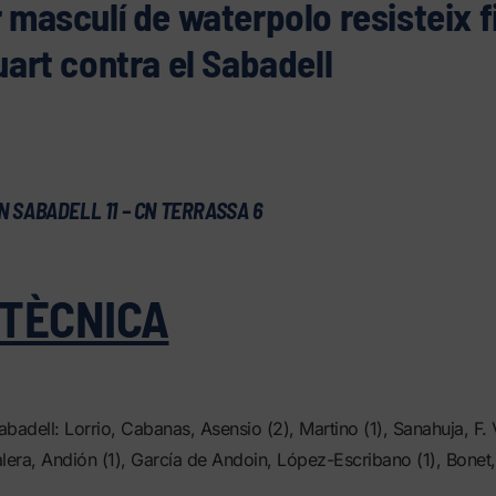
r masculí de waterpolo resisteix f
quart contra el Sabadell
 SABADELL 11 – CN TERRASSA 6
 TÈCNICA
badell: Lorrio, Cabanas, Asensio (2), Martino (1), Sanahuja, F. V
Valera, Andión (1), García de Andoin, López-Escribano (1), Bonet