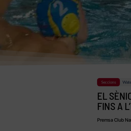
Seccions
Wate
EL SÈNI
FINS A 
Premsa Club Nat