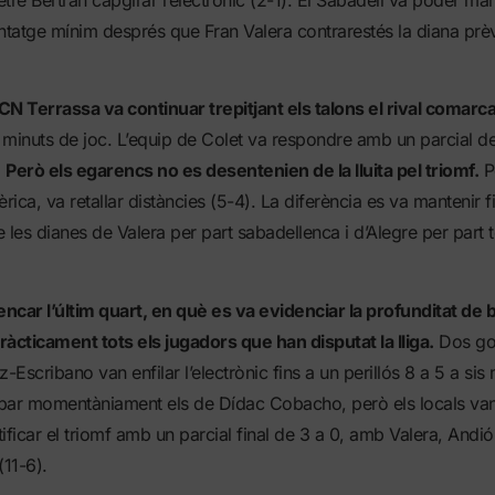
tre Bertran capgirar l’electrònic (2-1). El Sabadell va poder ma
atge mínim després que Fran Valera contrarestés la diana prèv
 CN Terrassa va continuar trepitjant els talons el rival comarca
minuts de joc. L’equip de Colet va respondre amb un parcial de
.
Però els egarencs no es desentenien de la lluita pel triomf.
Pe
rica, va retallar distàncies (5-4). La diferència es va mantenir fin
 les dianes de Valera per part sabadellenca i d’Alegre per part 
encar l’últim quart, en què es va evidenciar la profunditat de
àcticament tots els jugadors que han disputat la lliga.
Dos gol
-Escribano van enfilar l’electrònic fins a un perillós 8 a 5 a sis m
par momentàniament els de Dídac Cobacho, però els locals van
rtificar el triomf amb un parcial final de 3 a 0, amb Valera, And
(11-6).