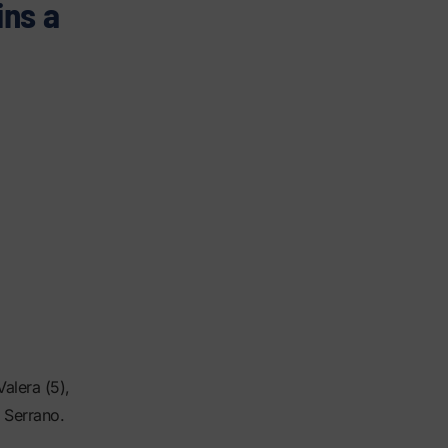
ins a
alera (5),
, Serrano.