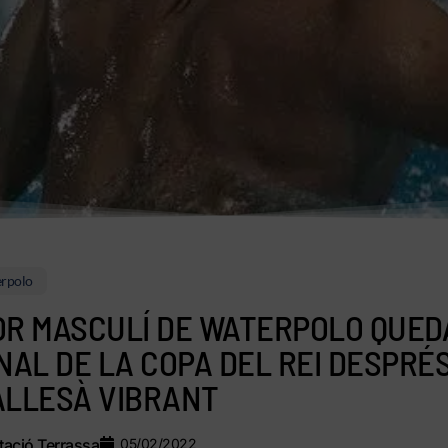
rpolo
OR MASCULÍ DE WATERPOLO QUED
INAL DE LA COPA DEL REI DESPRÉS
ALLESÀ VIBRANT
ació Terrassa
05/02/2022