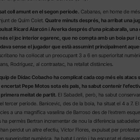
osat coll amunt en el segon període.
Cabanas, en home de més, 
njunt de Quim Colet.
Quatre minuts després, ha arribat una jug
pulsat Ricard Alarcón i Averka després d’una picabaralla, una 
és el joc interior egarenc, que no compta amb un boia pur i 
dava sense el jugador que està assumint principalment aques
cribano ha col·locat un preocupant 3 a 6 en superioritat numèri
ns, Rodríguez, al contraatac, ha retallat distàncies.
’equip de Dídac Cobacho ha complicat cada cop més els atacs 
encertat Pepe Motos sota els pals, ha sabut contenir l’efectiv
a primera meitat de partit.
El Sabadell, però, ha sabut conservar
l tercer període. Banicevic, des de la boia, ha situat el 4 a 7. 
cies a una magnífica vaselina de Barroso des de l’extrem esque
ha permès Bertran incrementar de nou la diferència sabadellenc
an perdut un altre efectiu, Víctor Flores, expulsat per protestar.
 en superioritat numèrica, ha batut Lorrio i ha escurçat el desava