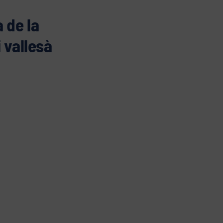
 de la
 vallesà