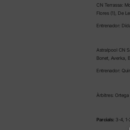
CN Terrassa: Mot
Flores (1), De Le
Entrenador: Dí
Astralpool CN Sab
Bonet, Averka, B
Entrenador: Qui
Àrbitres: Ortega
Parcials:
3-4, 1-2