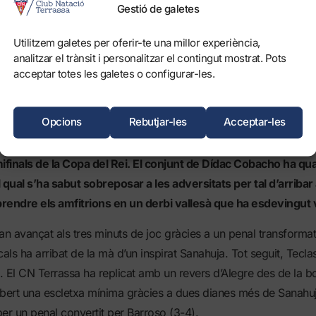
at:
3-4, 4-6, 6-8, 8-9.
Gestió de galetes
arcador
: (1-0, 1-1, 1-2, 2-2, 2-3, 3-3, 3-4), (3-5, 3-6, 4-6), (4-7,
Utilitzem galetes per oferir-te una millor experiència,
analitzar el trànsit i personalitzar el contingut mostrat. Pots
acceptar totes les galetes o configurar-les.
Opcions
Rebutjar-les
Acceptar-les
í de waterpolo
ha perdut aquest migdia contra l’Astralpool CN
ifinals de la Copa del Rei. El conjunt de Dídac Cobacho ha qua
 qual s’ha sabut sobreposar a les adversitats per tal d’arribar 
rendre els amfitrions en un derbi vallesà que ha esdevingut 
an avançat als tres minuts de joc gràcies a un penal transformat
cals ha arribat de la mà d’un inspirat Sanahuja. Tot seguit, Tecla
2. El CN Terrassa ha replicat amb un revers d’Alegre des de la bo
obert una escletxa mínima gràcies a dues dianes més de Sanahuj
er un penal convertit per Barroso (3-4).