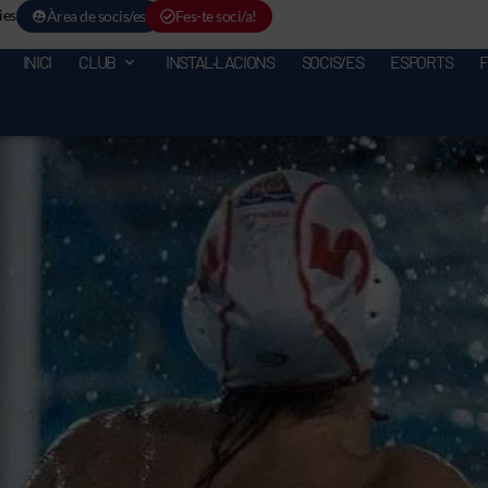
ies
Àrea de socis/es
Fes-te soci/a!
INICI
CLUB
INSTAL·LACIONS
SOCIS/ES
ESPORTS