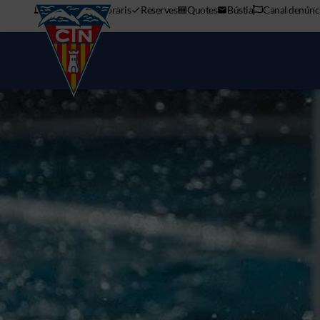
APP mòbil
Horaris
Reserves
Quotes
Bústia
Canal denúnc