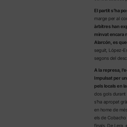
El partit s’ha p
marge per al co
àrbitres han ex
minvat encara m
Alarcón, es que
seguit, López-Es
segons del desca
A la represa, l
Impulsat per un 
pels locals en l
dos gols durant e
s’ha apropat grà
en home de més 
els de Cobacho h
finals, De Lera,