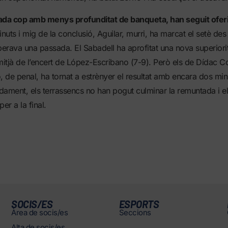
ada cop amb menys profunditat de banqueta, han seguit ofer
nuts i mig de la conclusió, Aguilar, murri, ha marcat el setè des
erava una passada. El Sabadell ha aprofitat una nova superiori
mitjà de l’encert de López-Escribano (7-9). Però els de Dídac 
, de penal, ha tornat a estrènyer el resultat amb encara dos min
ament, els terrassencs no han pogut culminar la remuntada i el
per a la final.
SOCIS/ES
ESPORTS
Àrea de socis/es
Seccions
Alta de socis/es