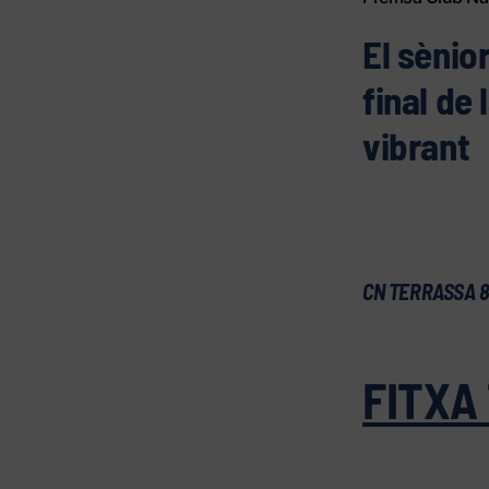
El sènio
final de
vibrant
CN TERRASSA 8
FITXA