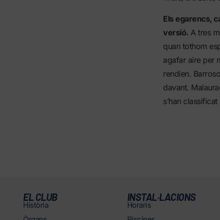
Els egarencs, c
versió.
A tres mi
quan tothom esp
agafar aire per 
rendien. Barroso
davant. Malaurad
s’han classificat 
EL CLUB
INSTAL·LACIONS
Història
Horaris
Òrgans
Piscines