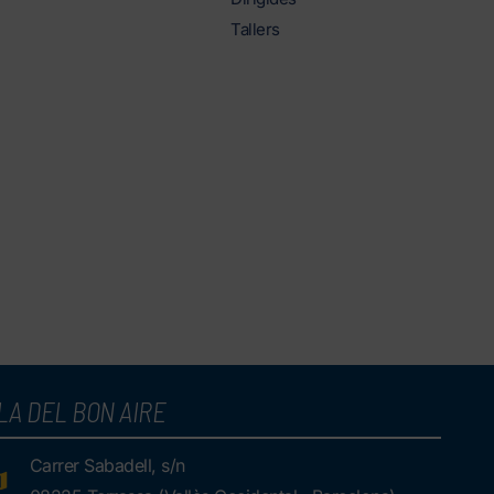
Tallers
LA DEL BON AIRE
Carrer Sabadell, s/n