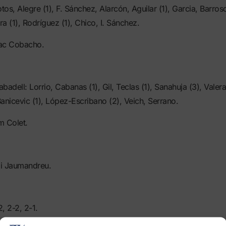
os, Alegre (1), F. Sánchez, Alarcón, Aguilar (1), Garcia, Barroso
ra (1), Rodríguez (1), Chico, I. Sánchez.
dac Cobacho.
adell: Lorrio, Cabanas (1), Gil, Teclas (1), Sanahuja (3), Valera,
anicevic (1), López-Escribano (2), Veich, Serrano.
m Colet.
 i Jaumandreu.
, 2-2, 2-1.