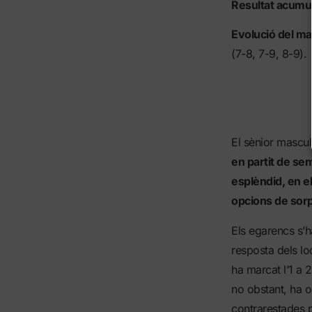
Resultat acumul
Evolució del m
(7-8, 7-9, 8-9).
El sènior mascul
en partit de sem
esplèndid, en el
opcions de sorp
Els egarencs s’h
resposta dels lo
ha marcat l’1 a 
no obstant, ha 
contrarestades p