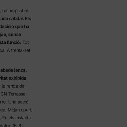
ha ampliat el
ada cabdal. Els
decisió que ha
que, sense
ta funció.
Tot
ca. A trenta-set
sabadellencs.
itat exhibida
 la renda de
El CN Terrassa
rre. Una acció
a. Mitjan quart,
 En els instants
ntatge (6-8).