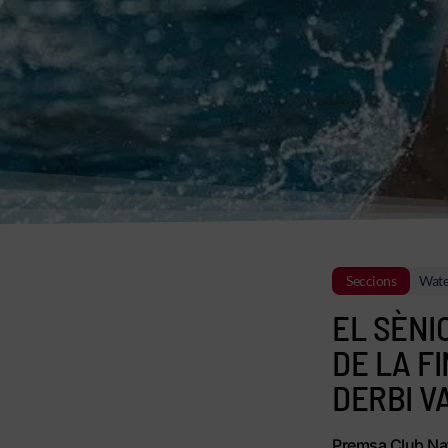
Seccions
Wate
EL SÈNI
DE LA F
DERBI V
Premsa Club Nat