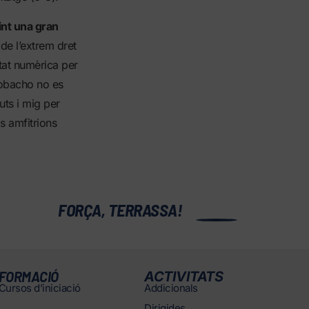
int una gran
 de l’extrem dret
tat numèrica per
Cobacho no es
uts i mig per
s amfitrions
0
FORÇA, TERRASSA!
FORMACIÓ
ACTIVITATS
Cursos d’iniciació
Addicionals
Dirigides