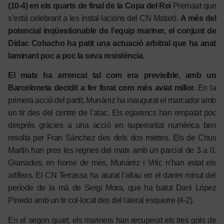
(10-4) en els quarts de final de la Copa del Rei
Premaat que
s’està celebrant a les instal·lacions del CN Mataró.
A més del
potencial inqüestionable de l’equip mariner, el conjunt de
Dídac Cobacho ha patit una actuació arbitral que ha anat
laminant poc a poc la seva resistència.
El matx ha arrencat tal com era previsible, amb un
Barceloneta decidit a fer forat com més aviat millor.
En la
primera acció del partit, Munárriz ha inaugurat el marcador amb
un tir des del centre de l’atac. Els egarencs han empatat poc
després gràcies a una acció en superioritat numèrica ben
resolta per Fran Sánchez des dels dos metres. Els de Chus
Martín han pres les regnes del matx amb un parcial de 3 a 0.
Granados, en home de més, Munárriz i Vrlic n’han estat els
artífexs. El CN Terrassa ha aturat l’allau en el darrer minut del
període de la mà de Sergi Mora, que ha batut Dani López
Pinedo amb un tir col·locat des del lateral esquerre (4-2).
En el segon quart, els mariners han recuperat els tres gols de