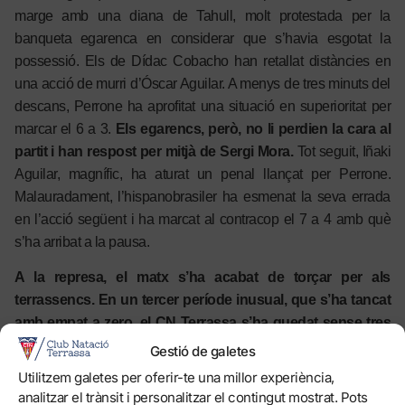
marge amb una diana de Tahull, molt protestada per la
banqueta egarenca en considerar que s’havia esgotat la
possessió. Els de Dídac Cobacho han retallat distàncies en
una acció de murri d’Óscar Aguilar. A menys de tres minuts del
descans, Perrone ha aprofitat una situació en superioritat per
marcar el 6 a 3.
Els egarencs, però, no li perdien la cara al
partit i han respost per mitjà de Sergi Mora.
Tot seguit, Iñaki
Aguilar, magnífic, ha aturat un penal llançat per Perrone.
Malauradament, l’hispanobrasiler ha esmenat la seva errada
en l’acció següent i ha marcat al contracop el 7 a 4 amb què
s’ha arribat a la pausa.
A la represa, el matx s’ha acabat de torçar per als
terrassencs. En un tercer període inusual, que s’ha tancat
amb empat a zero, el CN Terrassa s’ha quedat sense tres
jugadors clau.
Mitjan quart, Óscar Aguilar ha estat expulsat
Gestió de galetes
per protestar una decisió arbitral. Posteriorment, Bernat
Utilitzem galetes per oferir-te una millor experiència,
Sanahuja ha estat castigat amb la tercera i definitiva exclusió.
analitzar el trànsit i personalitzar el contingut mostrat. Pots