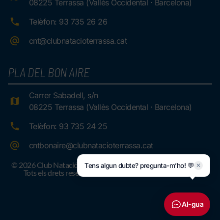
08225 Terrassa (Vallès Occidental · Barcelona)
Telèfon: 93 735 26 26
cnt@clubnatacioterrassa.cat
PLA DEL BON AIRE
Carrer Sabadell, s/n
08225 Terrassa (Vallès Occidental · Barcelona)
Telèfon: 93 735 24 25
cntbonaire@clubnatacioterrassa.cat
© 2026 Club Natació Terrassa.
Tens algun dubte? pregunta-m’ho! 💬
✕
Tots els drets reservats
AI-gua