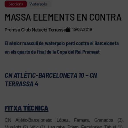
Seccions
Waterpolo
MASSA ELEMENTS EN CONTRA
Premsa Club Natació Terrassa
15/02/2019
El sènior masculí de waterpolo perd contra el Barceloneta
en els quarts de final de la Copa del Rei Premaat
CN ATLÈTIC-BARCELONETA 10 – CN
TERRASSA 4
FITXA TÈCNICA
CN Atlètic-Barceloneta: López, Famera, Granados (3),
Munárriz (2), Vrlic (1), Larumbe, Prieto, Fernández, Tahull (1),