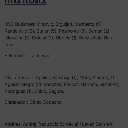
FITXA TÈCNICA
OSC Budapest: Mitrovic, Brguljan, Manhercz (5),
Randelovic (2), Burian (5), Prlainovic (3), Seman (2),
Ukropina (1), Erdelyi (2), Ubovic (1), Bundschuh, Harai,
Levai.
Entrenador: Lajos Vad.
CN Terrassa: I. Aguilar, Sanahuja (1), Mora, Alarcón, Ó.
Aguilar, Alegre (2), Sánchez, Pericas, Barroso, Gutiérrez,
Rodríguez (1), Chico, Segura.
Entrenador: Dídac Cobacho.
Àrbitres: Andrej Franulovic (Croàcia) i Levan Berishvili