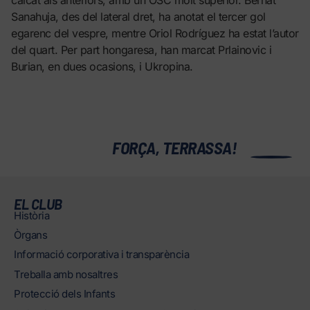
calcat als anteriors, amb un OSC molt superior. Bernat
Sanahuja, des del lateral dret, ha anotat el tercer gol
egarenc del vespre, mentre Oriol Rodríguez ha estat l’autor
del quart. Per part hongaresa, han marcat Prlainovic i
Burian, en dues ocasions, i Ukropina.
0
FORÇA, TERRASSA!
EL CLUB
Història
Òrgans
Informació corporativa i transparència
Treballa amb nosaltres
Protecció dels Infants