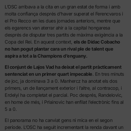
L’OSC arribava a la cita en un gran estat de forma i amb
molta confiança després d’haver superat el Ferencvaros i
el Pro Recco en les dues jornades anteriors, mentre que
els egarencs van aterrar ahir a la capital hongaresa
després de disputar tres partits de màxima exigència a la
Copa del Rei. En aquest context,
els de Dídac Cobacho
no han pogut plantar cara un rival ple de talent que
aspira a tot a la Champions d’enguany.
El conjunt de Lajos Vad ha deixat el partit pràcticament
sentenciat en un primer quart impecable
. En tres minuts
de joc, ja dominava 3 a 0. Manhercz ha anotat els dos
primers, un de llançament exterior i l’altre, al contracop, i
Erdelyi ha completat el parcial. Poc després, Randelovic,
en home de més, i Prlainovic han enfilat l’electrònic fins al
5 a 0.
El panorama no ha canviat gens ni mica en el segon
període. L’OSC ha seguit incrementant la renda davant un