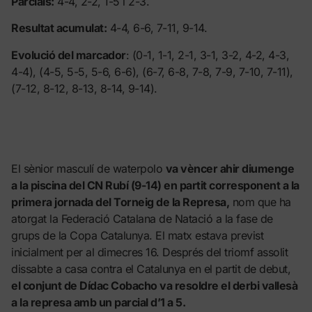
Parcials:
4-4, 2-2, 1-5 i 2-3.
Resultat acumulat:
4-4, 6-6, 7-11, 9-14.
Evolució del marcador
: (0-1, 1-1, 2-1, 3-1, 3-2, 4-2, 4-3,
4-4), (4-5, 5-5, 5-6, 6-6), (6-7, 6-8, 7-8, 7-9, 7-10, 7-11),
(7-12, 8-12, 8-13, 8-14, 9-14).
El sènior masculí de waterpolo
va vèncer ahir diumenge
a la piscina del CN Rubí (9-14) en partit corresponent a la
primera jornada del Torneig de la Represa,
nom que ha
atorgat la Federació Catalana de Natació a la fase de
grups de la Copa Catalunya. El matx estava previst
inicialment per al dimecres 16. Després del triomf assolit
dissabte a casa contra el Catalunya en el partit de debut,
el conjunt de Dídac Cobacho va resoldre el derbi vallesà
a la represa amb un parcial d’1 a 5.