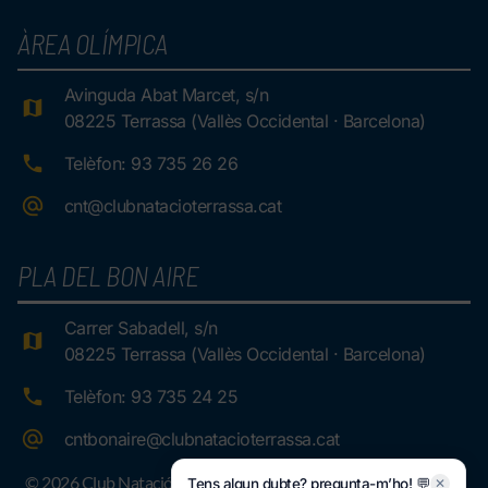
ÀREA OLÍMPICA
Avinguda Abat Marcet, s/n
08225 Terrassa (Vallès Occidental · Barcelona)
Telèfon: 93 735 26 26
cnt@clubnatacioterrassa.cat
PLA DEL BON AIRE
Carrer Sabadell, s/n
08225 Terrassa (Vallès Occidental · Barcelona)
Telèfon: 93 735 24 25
cntbonaire@clubnatacioterrassa.cat
© 2026 Club Natació Terrassa.
Tens algun dubte? pregunta-m’ho! 💬
✕