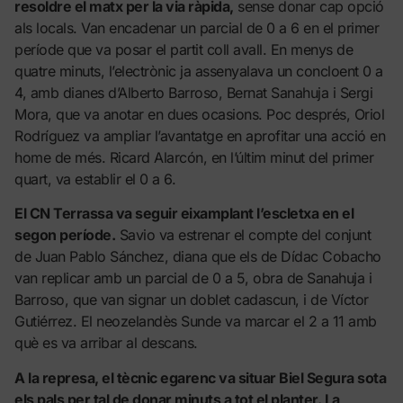
resoldre el matx per la via ràpida,
sense donar cap opció
als locals. Van encadenar un parcial de 0 a 6 en el primer
període que va posar el partit coll avall. En menys de
quatre minuts, l’electrònic ja assenyalava un concloent 0 a
4, amb dianes d’Alberto Barroso, Bernat Sanahuja i Sergi
Mora, que va anotar en dues ocasions. Poc després, Oriol
Rodríguez va ampliar l’avantatge en aprofitar una acció en
home de més. Ricard Alarcón, en l’últim minut del primer
quart, va establir el 0 a 6.
El CN Terrassa va seguir eixamplant l’escletxa en el
segon període.
Savio va estrenar el compte del conjunt
de Juan Pablo Sánchez, diana que els de Dídac Cobacho
van replicar amb un parcial de 0 a 5, obra de Sanahuja i
Barroso, que van signar un doblet cadascun, i de Víctor
Gutiérrez. El neozelandès Sunde va marcar el 2 a 11 amb
què es va arribar al descans.
A la represa, el tècnic egarenc va situar Biel Segura sota
els pals per tal de donar minuts a tot el planter. La