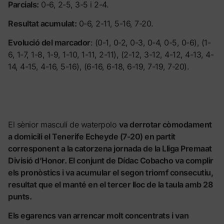
Parcials:
0-6, 2-5, 3-5 i 2-4.
Resultat acumulat:
0-6, 2-11, 5-16, 7-20.
Evolució del marcador
: (0-1, 0-2, 0-3, 0-4, 0-5, 0-6), (1-
6, 1-7, 1-8, 1-9, 1-10, 1-11, 2-11), (2-12, 3-12, 4-12, 4-13, 4-
14, 4-15, 4-16, 5-16), (6-16, 6-18, 6-19, 7-19, 7-20).
El sènior masculí de waterpolo
va derrotar còmodament
a domicili el Tenerife Echeyde (7-20) en partit
corresponent a la catorzena jornada de la Lliga Premaat
Divisió d’Honor. El conjunt de Dídac Cobacho va complir
els pronòstics i va acumular el segon triomf consecutiu,
resultat que el manté en el tercer lloc de la taula amb 28
punts.
Els egarencs van arrencar molt concentrats i van