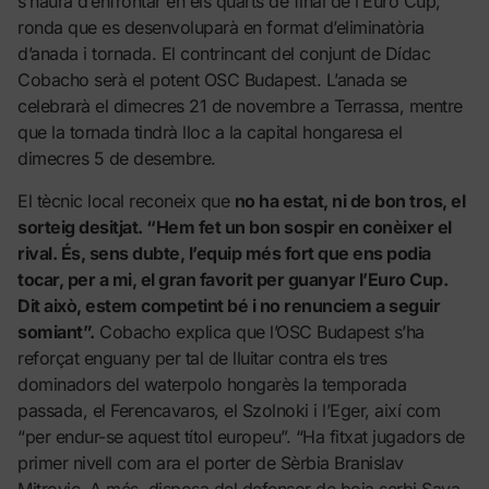
s’haurà d’enfrontar en els quarts de final de l’Euro Cup,
ronda que es desenvoluparà en format d’eliminatòria
d’anada i tornada. El contrincant del conjunt de Dídac
Cobacho serà el potent OSC Budapest. L’anada se
celebrarà el dimecres 21 de novembre a Terrassa, mentre
que la tornada tindrà lloc a la capital hongaresa el
dimecres 5 de desembre.
El tècnic local reconeix que
no ha estat, ni de bon tros, el
sorteig desitjat. “Hem fet un bon sospir en conèixer el
rival. És, sens dubte, l’equip més fort que ens podia
tocar, per a mi, el gran favorit per guanyar l’Euro Cup.
Dit això, estem competint bé i no renunciem a seguir
somiant”.
Cobacho explica que l’OSC Budapest s’ha
reforçat enguany per tal de lluitar contra els tres
dominadors del waterpolo hongarès la temporada
passada, el Ferencavaros, el Szolnoki i l’Eger, així com
“per endur-se aquest títol europeu”. “Ha fitxat jugadors de
primer nivell com ara el porter de Sèrbia Branislav
Mitrovic. A més, disposa del defensor de boia serbi Sava