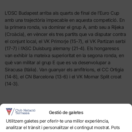
L’OSC Budapest arriba als quarts de final de l’Euro Cup
amb una trajectòria impecable en aquesta competició. En
la primera ronda, va dominar el grup A, amb seu a Rijeka
(Croàcia), en vèncer els tres partits que va disputar contra
el conjunt local, el VK Primorje (15-7), el VK Partizan serbi
(17-7) i l’ASC Duisburg alemany (21-4). Els hongaresos
van exhibir la mateixa superioritat en la segona ronda, en
què van militar al grup E que es va desenvolupar a
Siracusa (Itàlia). Van guanyar els amfitrions, el CC Ortigia
(14-8), el CN Barcelona (13-6) i el VK Mornar Split croat
(14-3).
TRES ELIMINATÒRIES MÉS
Gestió de galetes
Utilitzem galetes per oferir-te una millor experiència,
analitzar el trànsit i personalitzar el contingut mostrat. Pots
Els altres tres aparellaments de quarts de final de l’Euro