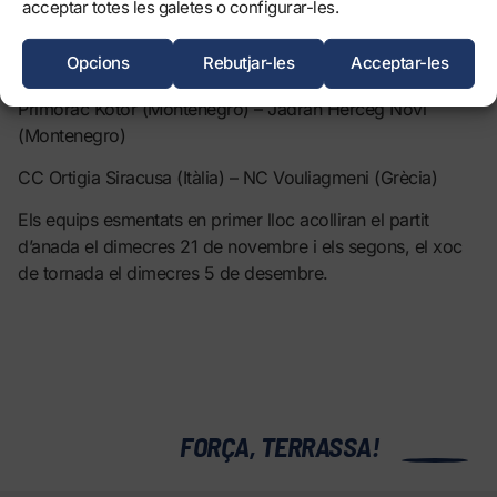
acceptar totes les galetes o configurar-les.
Cup de waterpolo són:
Opcions
Rebutjar-les
Acceptar-les
Team Strasbourg (França) – CN Marsella (França)
Primorac Kotor (Montenegro) – Jadran Herceg Novi
(Montenegro)
CC Ortigia Siracusa (Itàlia) – NC Vouliagmeni (Grècia)
Els equips esmentats en primer lloc acolliran el partit
d’anada el dimecres 21 de novembre i els segons, el xoc
de tornada el dimecres 5 de desembre.
0
FORÇA, TERRASSA!