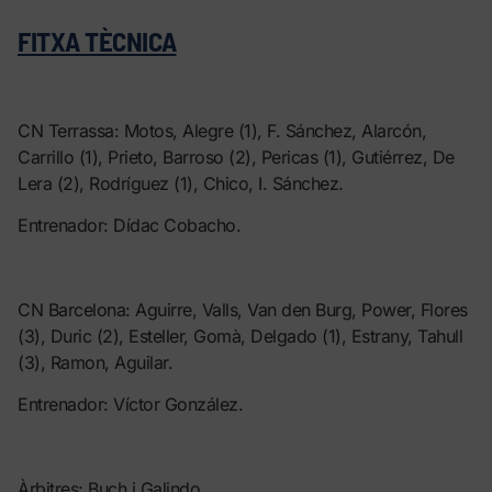
FITXA TÈCNICA
CN Terrassa: Motos, Alegre (1), F. Sánchez, Alarcón,
Carrillo (1), Prieto, Barroso (2), Pericas (1), Gutiérrez, De
Lera (2), Rodríguez (1), Chico, I. Sánchez.
Entrenador: Dídac Cobacho.
CN Barcelona: Aguirre, Valls, Van den Burg, Power, Flores
(3), Duric (2), Esteller, Gomà, Delgado (1), Estrany, Tahull
(3), Ramon, Aguilar.
Entrenador: Víctor González.
Àrbitres: Buch i Galindo.