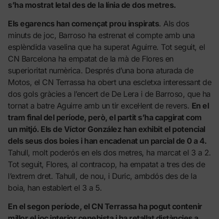
s’ha mostrat letal des de la línia de dos metres.
Els egarencs han començat prou inspirats
. Als dos
minuts de joc, Barroso ha estrenat el compte amb una
esplèndida vaselina que ha superat Aguirre. Tot seguit, el
CN Barcelona ha empatat de la mà de Flores en
superioritat numèrica. Després d’una bona aturada de
Motos, el CN Terrassa ha obert una escletxa interessant de
dos gols gràcies a l’encert de De Lera i de Barroso, que ha
tornat a batre Aguirre amb un tir excel·lent de revers.
En el
tram final del període, però, el partit s’ha capgirat com
un mitjó. Els de Víctor González han exhibit el potencial
dels seus dos boies i han encadenat un parcial de 0 a 4.
Tahull, molt poderós en els dos metres, ha marcat el 3 a 2.
Tot seguit, Flores, al contracop, ha empatat a tres des de
l’extrem dret. Tahull, de nou, i Duric, ambdós des de la
boia, han establert el 3 a 5.
En el segon període, el CN Terrassa ha pogut contenir
millor el joc interior cenebista i ha retallat distàncies a