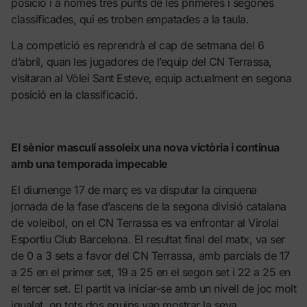
posició i a només tres punts de les primeres i segones
classificades, qui es troben empatades a la taula.
La competició es reprendrà el cap de setmana del 6
d’abril, quan les jugadores de l’equip del CN Terrassa,
visitaran al Vòlei Sant Esteve, equip actualment en segona
posició en la classificació.
El sènior masculí assoleix una nova victòria i continua
amb una temporada impecable
El diumenge 17 de març es va disputar la cinquena
jornada de la fase d’ascens de la segona divisió catalana
de voleibol, on el CN Terrassa es va enfrontar al Virolai
Esportiu Club Barcelona. El resultat final del matx, va ser
de 0 a 3 sets a favor del CN Terrassa, amb parcials de 17
a 25 en el primer set, 19 a 25 en el segon set i 22 a 25 en
el tercer set. El partit va iniciar-se amb un nivell de joc molt
igualat, on tots dos equips van mostrar la seva