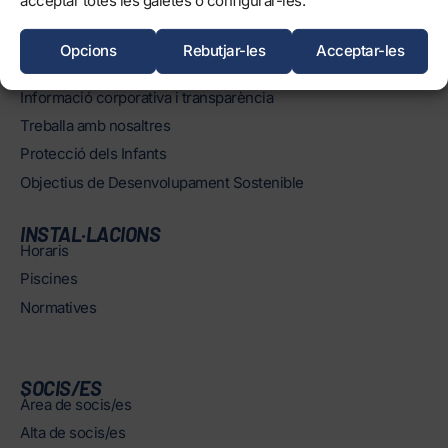
acceptar totes les galetes o configurar-les.
EL CLUB
Història
Opcions
Rebutjar-les
Acceptar-les
Òrgans
Informació corporativa i transparència
Treballa amb nosaltres
Protecció dels Infants
Objectius de Desenvolupament Sostenible
INSTAL·LACIONS
Horaris
Piscines
Normatives
SOCIS/ES
Àrea de socis/es
Alta de socis/es