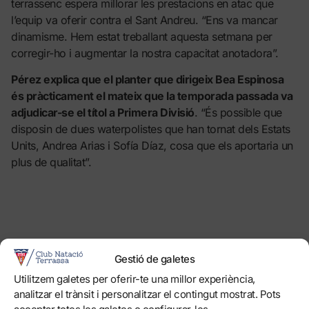
terrassenc espera millorar les prestacions en atac que
l’equip va oferir contra el Sant Andreu. “Ens va mancar
dinamisme. Hem estat treballant aquesta setmana per
corregir-ho i augmentar la nostra capacitat anotadora”.
Pérez explica que el planter que dirigeix Bea Espinosa
és pràcticament el mateix que la temporada passada va
adjudicar-se el títol a Primera Divisió
. “És possible que
disposin de dues waterpolistes que han tornat dels Estats
Units, Andrea Arias i Sofía Díaz, cosa que els aportaria un
plus de qualitat”.
Gestió de galetes
0
FORÇA, TERRASSA!
Utilitzem galetes per oferir-te una millor experiència,
analitzar el trànsit i personalitzar el contingut mostrat. Pots