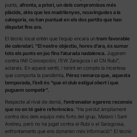
punts,
afronta, a priori, un dels compromisos més
plàcids, atès que les madrilenyes, nouvingudes a la
categoria, no han puntuat en els dos partits que han
disputat fins ara.
El tècnic local entén que l’equip encara un
tram favorable
de calendari. “El nostre objectiu, hores d’ara, és sumar
tots els punts en joc fins l’aturada nadalenca.
Jugarem
contra l’AR Concepción, l’EW Zaragoza i el CN Rubí”,
aclareix. En aquest sentit, i tenint en compte la incertesa
que comporta la pandèmia,
Pérez remarca que, aquesta
temporada, l’èxit és “que el club estigui obert i que
puguem competir”.
Respecte al rival de demà,
l’entrenador egarenc reconeix
que no en té gaire referències.
“Ha perdut àmpliament
contra dos dels equips més forts del grup, Mataró i Sant
Andreu, però no ha jugat contra el Rubí o el Saragossa,
enfrontaments que ens donarien més informació”. El tècnic