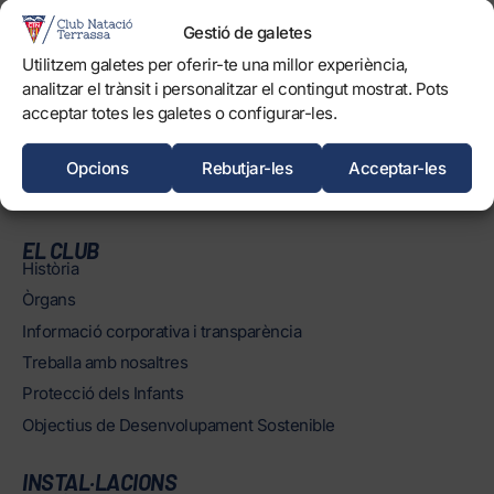
Gestió de galetes
Utilitzem galetes per oferir-te una millor experiència,
analitzar el trànsit i personalitzar el contingut mostrat. Pots
acceptar totes les galetes o configurar-les.
0
FORÇA, TERRASSA!
Opcions
Rebutjar-les
Acceptar-les
EL CLUB
Història
Òrgans
Informació corporativa i transparència
Treballa amb nosaltres
Protecció dels Infants
Objectius de Desenvolupament Sostenible
INSTAL·LACIONS