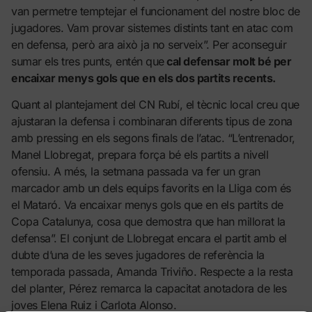
van permetre temptejar el funcionament del nostre bloc de
jugadores. Vam provar sistemes distints tant en atac com
en defensa, però ara això ja no serveix”. Per aconseguir
sumar els tres punts, entén que
cal defensar molt bé per
encaixar menys gols que en els dos partits recents.
Quant al plantejament del CN Rubí, el tècnic local creu que
ajustaran la defensa i combinaran diferents tipus de zona
amb pressing en els segons finals de l’atac. “L’entrenador,
Manel Llobregat, prepara força bé els partits a nivell
ofensiu. A més, la setmana passada va fer un gran
marcador amb un dels equips favorits en la Lliga com és
el Mataró. Va encaixar menys gols que en els partits de
Copa Catalunya, cosa que demostra que han millorat la
defensa”. El conjunt de Llobregat encara el partit amb el
dubte d’una de les seves jugadores de referència la
temporada passada, Amanda Triviño. Respecte a la resta
del planter, Pérez remarca la capacitat anotadora de les
joves Elena Ruiz i Carlota Alonso.