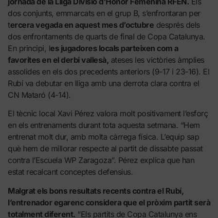
jornada de la Lliga Divisió d’Honor Femenina RFEN.
Els
dos conjunts, emmarcats en el grup B, s’enfrontaran per
t
ercera vegada en aquest mes d’octubre
després dels
dos enfrontaments de quarts de final de Copa Catalunya.
En principi, l
es jugadores locals parteixen com a
favorites en el derbi vallesà,
ateses les victòries àmplies
assolides en els dos precedents anteriors (9-17 i 23-16). El
Rubí va debutar en lliga amb una derrota clara contra el
CN Mataró (4-14).
El tècnic local Xavi Pérez valora molt positivament l’esforç
en els entrenaments durant tota aquesta setmana. “Hem
entrenat molt dur, amb molta càrrega física. L’equip sap
què hem de millorar respecte al partit de dissabte passat
contra l’Escuela WP Zaragoza”. Pérez explica que han
estat recalcant conceptes defensius.
Malgrat els bons resultats recents contra el Rubí,
l’entrenador egarenc considera que el pròxim partit serà
totalment diferent.
“Els partits de Copa Catalunya ens