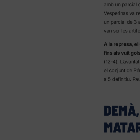
amb un parcial d
Vesperinas va re
un parcial de 3 
van ser les artíf
A la represa, e
fins als vuit gol
(12-4). L’avantat
el conjunt de Pér
a 5 definitiu. Pa
DEMÀ,
MATA