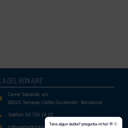
LA DEL BON AIRE
Carrer Sabadell, s/n
08225 Terrassa (Vallès Occidental · Barcelona)
Telèfon: 93 735 24 25
Tens algun dubte? pregunta-m’ho! 💬
✕
cntbonaire@clubnatacioterrassa.cat