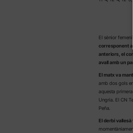
El sènior femen
corresponent a 
anteriors, el co
avall amb un par
El matx va mante
amb dos gols en
aquesta primera e
Ungría. El CN Te
Peña.
El derbi vallesà
momentàniament 