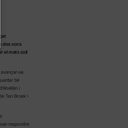
çat
ls dos xocs
r el matx coll
 avançar-se
guantar bé
d’Abellán i
de Ten Broek i
e
 van respondre