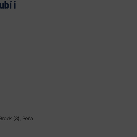
bí i
Broek (3), Peña