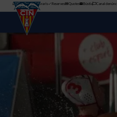
APP mòbil
Horaris
Reserves
Quotes
Bústia
Canal denúnc