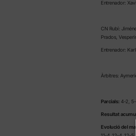
Entrenador: Xavi
CN Rubí: Jiménez
Prados, Vesperin
Entrenador: Karl
Àrbitres: Aymeri
Parcials:
4-2, 5-
Resultat acumul
Evolució del m
11-4, 12-4, 12-5,