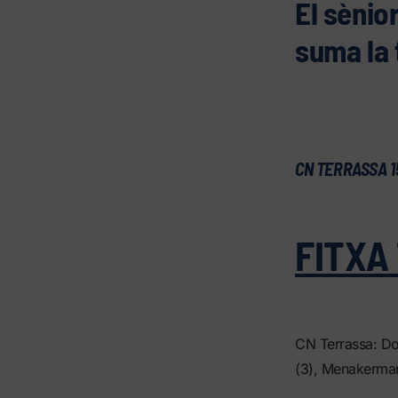
El sènio
suma la 
CN TERRASSA 15
FITXA
CN Terrassa: Dom
(3), Menakerman