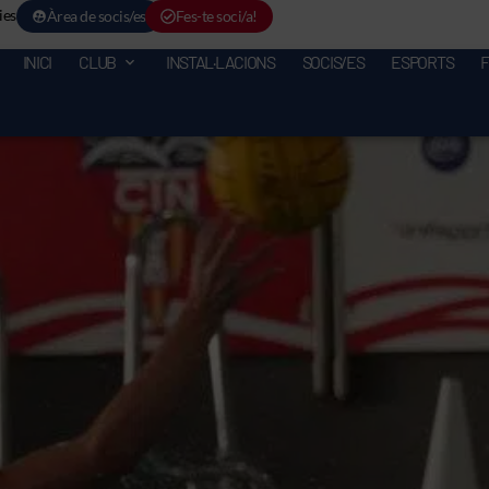
ies
Àrea de socis/es
Fes-te soci/a!
INICI
CLUB
INSTAL·LACIONS
SOCIS/ES
ESPORTS