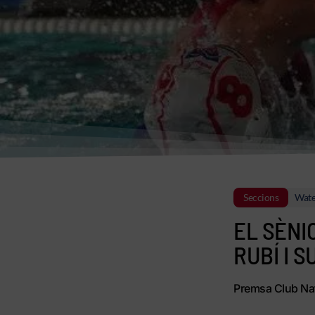
Seccions
Wate
EL SÈNI
RUBÍ I 
Premsa Club Nat