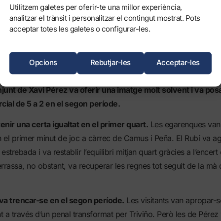
Utilitzem galetes per oferir-te una millor experiència,
analitzar el trànsit i personalitzar el contingut mostrat. Pots
acceptar totes les galetes o configurar-les.
í de waterpolo
va derrotar ahir el CN Rubí (15-5) en partit avan
Opcions
Rebutjar-les
Acceptar-les
la 6a jornada de la Lliga Divisió d’Honor Femenina. Com en e
njunt de Xavi Pérez va oferir una imatge molt solvent i va posa
cial de 5 a 2 en el segon període.
nir una certa igualtat en el primer quart.
Les egarenques van
 el primer minut de joc a càrrec de Camus i Peña. El Rubí va a
strebada i va restablir l’equilibri mitjan quart gràcies a l’encert 
rrassa, no obstant, va recuperar les regnes tot seguit de la mà 
 va trencar-se en el segon període.
Les visitants van apropar-s
a través d’un penal transformat per Triviño. Però les de Pérez