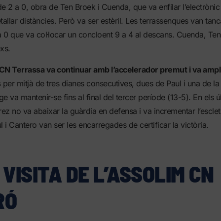
e 2 a 0, obra de Ten Broek i Cuenda, que va enfilar l’electrònic f
tallar distàncies. Però va ser estèril. Les terrassenques van tan
a 0 que va col·locar un concloent 9 a 4 al descans. Cuenda, Ten
exs.
l CN Terrassa va continuar amb l’accelerador premut i va ampli
s
per mitjà de tres dianes consecutives, dues de Paul i una de l
ge va mantenir-se fins al final del tercer període (13-5). En els ú
ez no va abaixar la guàrdia en defensa i va incrementar l’escletx
ul i Cantero van ser les encarregades de certificar la victòria.
 VISITA DE L’ASSOLIM CN
RÓ