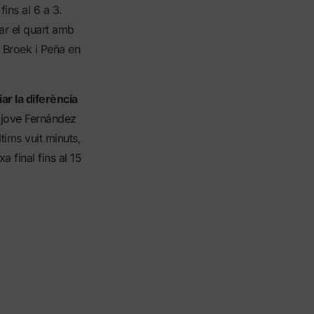
ins al 6 a 3.
car el quart amb
 Broek i Peña en
ar la diferència
a jove Fernández
ltims vuit minuts,
a final fins al 15