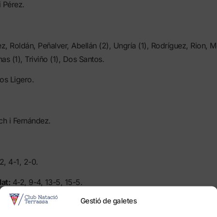
 Pérez.
, Roldán, Peñalver, Abellán (2), Ungría (1), Rodríguez, Rion, M
as (1), Triviño (1), Dos Santos.
os Ligero.
ch i Fernández.
2, 4-1, 2-0.
at:
4-2, 9-4, 13-5, 15-5.
Gestió de galetes
arcador
: (1-0, 2-0, 2-1, 2-2, 3-2, 4-2), (4-3, 5-3, 6-3, 6-4, 7-4, 
 13-5), (14-5, 15-5).