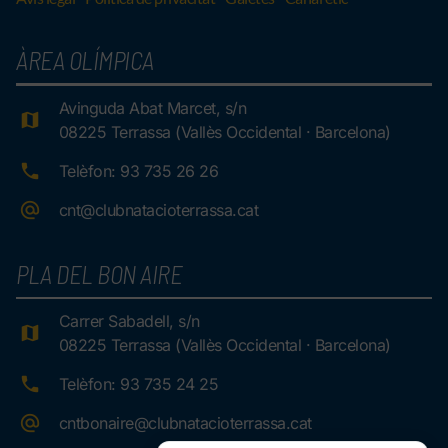
ÀREA OLÍMPICA
Avinguda Abat Marcet, s/n
08225 Terrassa (Vallès Occidental · Barcelona)
Telèfon: 93 735 26 26
cnt@clubnatacioterrassa.cat
PLA DEL BON AIRE
Carrer Sabadell, s/n
08225 Terrassa (Vallès Occidental · Barcelona)
Telèfon: 93 735 24 25
cntbonaire@clubnatacioterrassa.cat