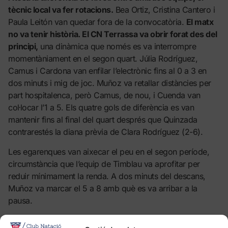
tècnic local va fer rotacions.
Bea Ortiz, Cristina Cantero i
Paula Leitón van quedar fora de la convocatòria.
El matx
no va tenir història. El CN Terrassa va obrir forat des del
principi,
una dinàmica que només es va interrompre
momentàniament en el segon quart. Júlia Rodríguez,
Camus i Cardona van enfilar l’electrònic fins al 0 a 3 en
dos minuts i mig de joc. Muñoz va retallar distàncies per
part hospitalenca, però Camus, de nou, i Cuenda van
col·locar l’1 a 5. Els quatre gols de diferència es van
mantenir fins al final del quart després que Quinzada
contrarestés la diana prèvia de Clara Rodríguez (2-6).
Les egarenques van aixecar el peu en el segon període,
circumstància que l’equip de Timblau va aprofitar per
reduir mínimament la renda. A dos minuts del descans,
Muñoz va marcar el 5 a 8 amb què es va arribar a la
pausa.
A la represa, el CN Terrassa va apujar novament el llistó