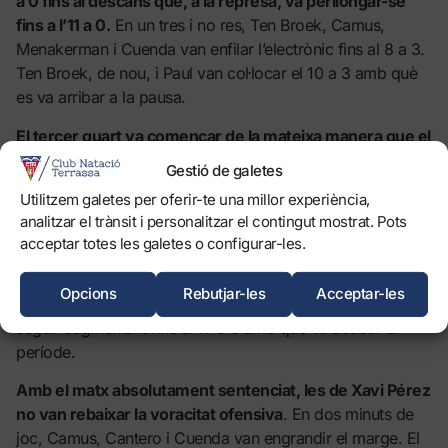
a 0 fins al descans que, a la represa, va perllongar-se
fins a l’11 a 0.
En un tres i no res, Ten Broek, Camus,
Menakerman i Cuenda van enfilar l’electrònic fins al 8 a 3.
Ten Broek, de nou, i Paul van col·locar el 10 a 3 amb què
es va arribar a la pausa.
El tercer quart va començar de la mateixa manera que el
segon. El CN Terrassa va superar un cop rere un altre la
Gestió de galetes
defensa visitant i la diferència va eixamplar-se
Utilitzem galetes per oferir-te una millor experiència,
progressivament
. Les egarenques van encadenar cinc
analitzar el trànsit i personalitzar el contingut mostrat. Pots
gols consecutius més. Un doblet de Camus i l’encert de
acceptar totes les galetes o configurar-les.
Bosveld, Cantero i Ten Broek van col·locar un concloent 15
a 3. El Sant Feliu va aturar l’allau amb dues dianes
Opcions
Rebutjar-les
Acceptar-les
consecutives de Roca i Bargalló. Però la distància va
seguir augmentant fins al 17 a 6 amb què va acabar el
període.
Amb el matx absolutament sentenciat, les de Xavi Pérez
no van rebaixar la voracitat ofensiva
. En dos minuts de
joc, Camus, Cantero i Cuenda van engrandir el marge. El