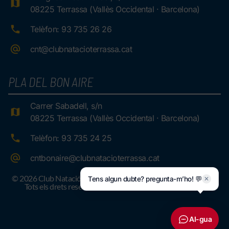
08225 Terrassa (Vallès Occidental · Barcelona)
Telèfon: 93 735 26 26
cnt@clubnatacioterrassa.cat
PLA DEL BON AIRE
Carrer Sabadell, s/n
08225 Terrassa (Vallès Occidental · Barcelona)
Telèfon: 93 735 24 25
cntbonaire@clubnatacioterrassa.cat
© 2026 Club Natació Terrassa.
Tens algun dubte? pregunta-m’ho! 💬
✕
Tots els drets reservats
AI-gua