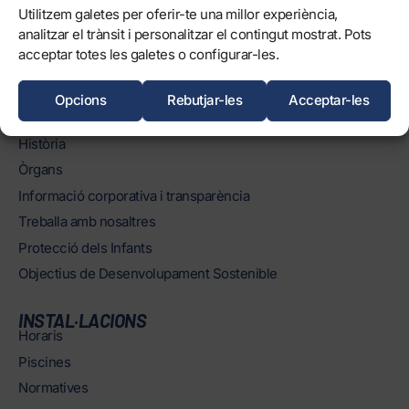
Utilitzem galetes per oferir-te una millor experiència,
analitzar el trànsit i personalitzar el contingut mostrat. Pots
0
FORÇA, TERRASSA!
acceptar totes les galetes o configurar-les.
Opcions
Rebutjar-les
Acceptar-les
EL CLUB
Història
Òrgans
Informació corporativa i transparència
Treballa amb nosaltres
Protecció dels Infants
Objectius de Desenvolupament Sostenible
INSTAL·LACIONS
Horaris
Piscines
Normatives